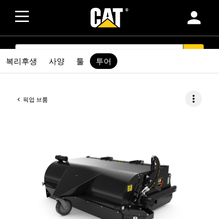
person
SEARCH
search
복리후생
사양
툴
투어
more_vert
픽업 브룸