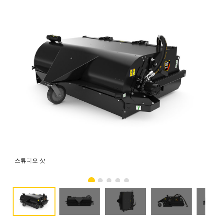
스튜디오 샷
전