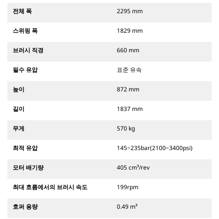
전체 폭
2295 mm
스위핑 폭
1829 mm
브러시 직경
660 mm
필수 유압
표준 유속
높이
872 mm
길이
1837 mm
무게
570 kg
최적 유압
145~235bar(2100~3400psi)
모터 배기량
405 cm³/rev
최대 흐름에서의 브러시 속도
199rpm
호퍼 용량
0.49 m³