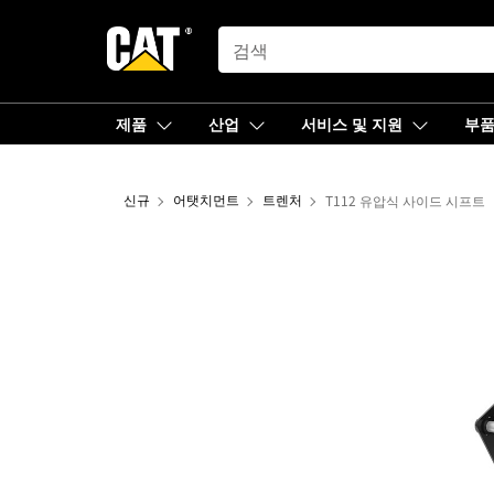
SEARCH
제품
산업
서비스 및 지원
부
신규
어탯치먼트
트렌처
T112 유압식 사이드 시프트