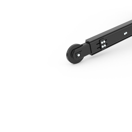
T112 유압식 사이드 시프트
복
모델 변경