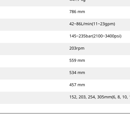
786 mm
42~86L/min(11~23gpm)
145~235bar(2100~3400psi)
203rpm
559 mm
534 mm
457 mm
152, 203, 254, 305mm(6, 8, 10