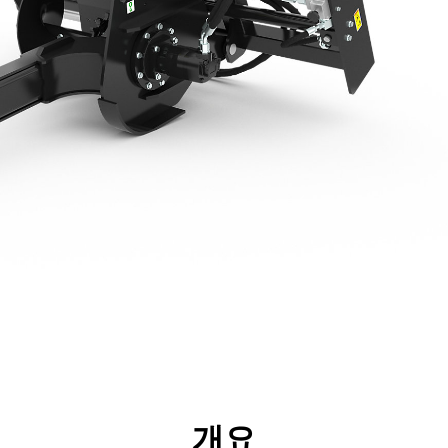
리후생
사양
툴
투어
개요