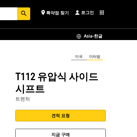
로그인
place
apps
특약점 찾기
search
Asia-한글
미국
미터법
T112 유압식 사이드
시프트
트렌처
견적 요청
지금 구매