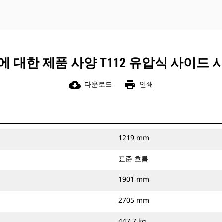
에 대한 제품 사양 T112 유압식 사이드 
cloud_download
print
다운로드
인쇄
1219 mm
표준 흐름
1901 mm
2705 mm
447.7 kg