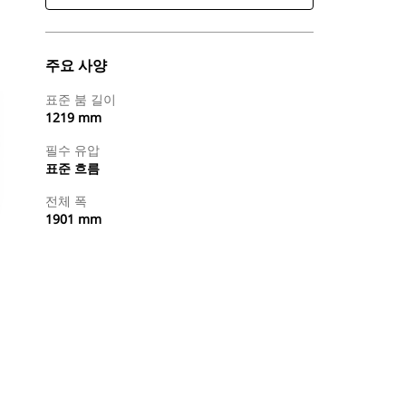
주요 사양
표준 붐 길이
1219 mm
필수 유압
표준 흐름
전체 폭
1901 mm
지금 구매
견적 요청