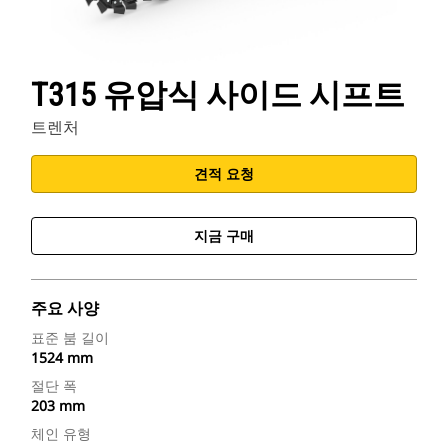
T315 유압식 사이드 시프트
트렌처
견적 요청
지금 구매
주요 사양
표준 붐 길이
1524 mm
절단 폭
203 mm
체인 유형