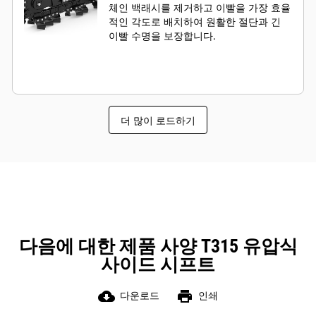
체인 백래시를 제거하고 이빨을 가장 효율
적인 각도로 배치하여 원활한 절단과 긴
이빨 수명을 보장합니다.
더 많이 로드하기
다음에 대한 제품 사양 T315 유압식
사이드 시프트
cloud_download
print
다운로드
인쇄