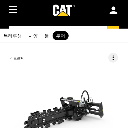
person
SEARCH
search
복리후생
사양
툴
투어
more_vert
트렌처