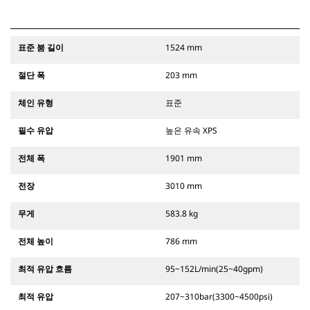
표준 붐 길이
1524 mm
절단 폭
203 mm
체인 유형
표준
필수 유압
높은 유속 XPS
전체 폭
1901 mm
전장
3010 mm
무게
583.8 kg
전체 높이
786 mm
최적 유압 흐름
95~152L/min(25~40gpm)
최적 유압
207~310bar(3300~4500psi)