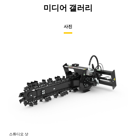
미디어 갤러리
사진
스튜디오 샷
전