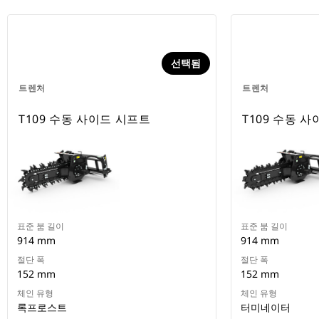
선택됨
트렌처
트렌처
T109 수동 사이드 시프트
T109 수동 
표준 붐 길이
표준 붐 길이
914 mm
914 mm
절단 폭
절단 폭
152 mm
152 mm
체인 유형
체인 유형
록프로스트
터미네이터