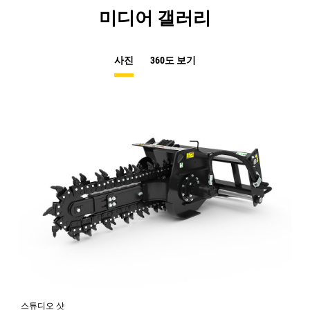
미디어 갤러리
사진
360도 보기
스튜디오 샷
전