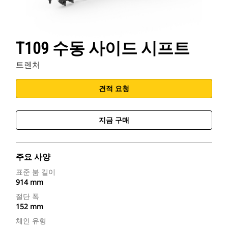
T109 수동 사이드 시프트
트렌처
견적 요청
지금 구매
주요 사양
표준 붐 길이
914 mm
절단 폭
152 mm
체인 유형