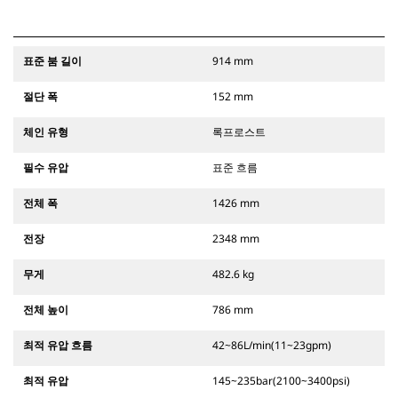
표준 붐 길이
914 mm
절단 폭
152 mm
체인 유형
록프로스트
필수 유압
표준 흐름
전체 폭
1426 mm
전장
2348 mm
무게
482.6 kg
전체 높이
786 mm
최적 유압 흐름
42~86L/min(11~23gpm)
최적 유압
145~235bar(2100~3400psi)