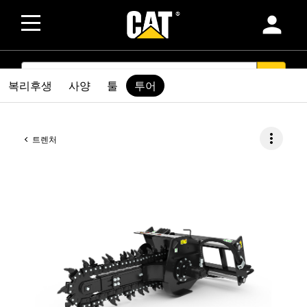
person
SEARCH
search
복리후생
사양
툴
투어
more_vert
트렌처