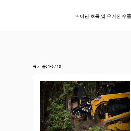
뛰어난 초목 및 우거진 수풀
표시 중: 1-6 / 13