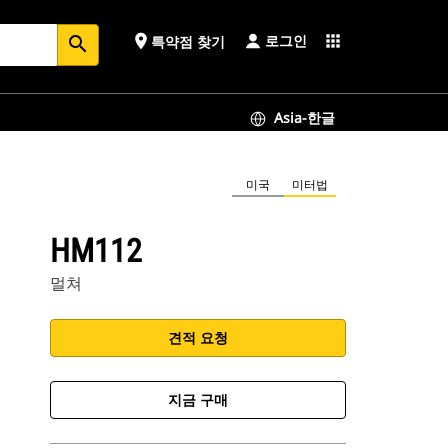
로그인
place
apps
특약점 찾기
search
Asia-한글
미국
미터법
HM112
멀쳐
견적 요청
지금 구매