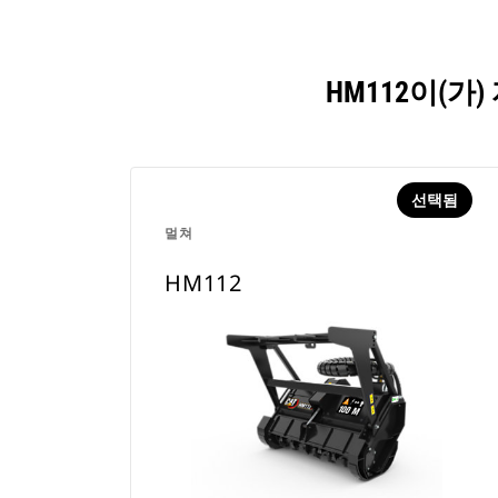
HM112이(
선택됨
멀쳐
HM112