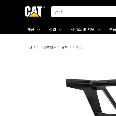
SEARCH
제품
산업
서비스 및 지원
부
신규
어탯치먼트
멀쳐
HM112