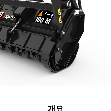
리후생
사양
툴
투어
개요