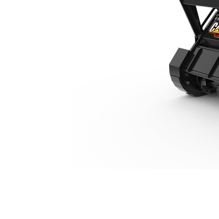
HM112
복
모델 변경