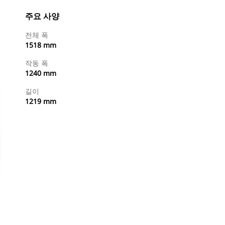
주요 사양
전체 폭
1518 mm
작동 폭
1240 mm
길이
1219 mm
지금 구매
견적 요청