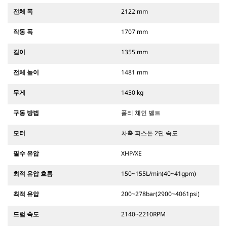
전체 폭
2122 mm
작동 폭
1707 mm
길이
1355 mm
전체 높이
1481 mm
무게
1450 kg
구동 방법
폴리 체인 벨트
모터
차축 피스톤 2단 속도
필수 유압
XHP/XE
최적 유압 흐름
150~155L/min(40~41gpm)
최적 유압
200~278bar(2900~4061psi)
드럼 속도
2140~2210RPM