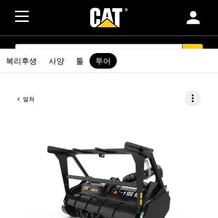
person
SEARCH
search
복리후생
사양
툴
투어
more_vert
멀쳐