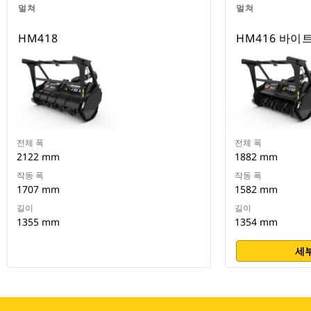
멀쳐
멀쳐
HM418
HM416 바이
전체 폭
전체 폭
2122 mm
1882 mm
작동 폭
작동 폭
1707 mm
1582 mm
길이
길이
1355 mm
1354 mm
세부