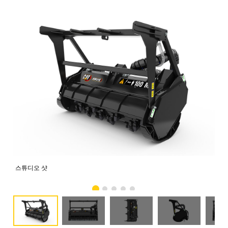
스튜디오 샷
전