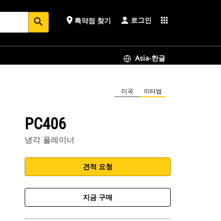
로그인
place
apps
특약점 찾기
search
Asia-한글
미국
미터법
PC406
냉각 플레이너
견적 요청
지금 구매