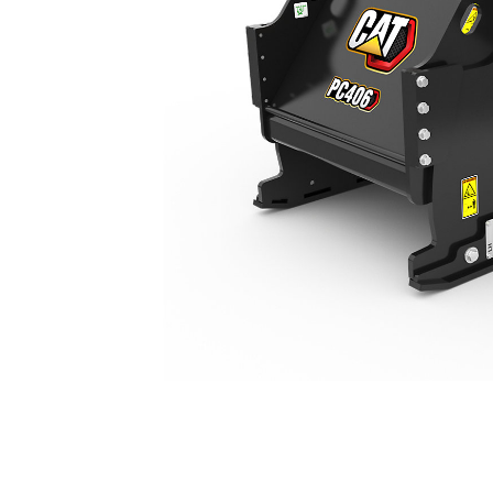
PC406
복
모델 변경