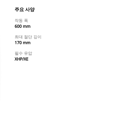
주요 사양
작동 폭
600 mm
최대 절단 깊이
170 mm
필수 유압
XHP/XE
지금 구매
견적 요청