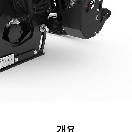
리후생
사양
툴
투어
개요