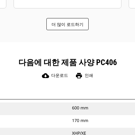
더 많이 로드하기
다음에 대한 제품 사양 PC406
cloud_download
print
다운로드
인쇄
600 mm
170 mm
XHP/XE