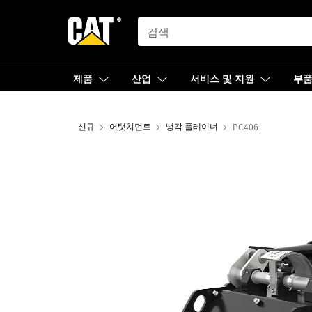
SEARCH
제품
산업
서비스 및 지원
부
신규
어탯치먼트
냉각 플레이너
PC406