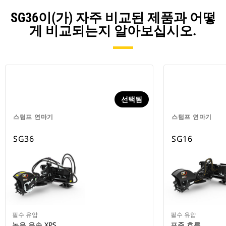
SG36이(가) 자주 비교된 제품과 어떻
게 비교되는지 알아보십시오.
선택됨
스텀프 연마기
스텀프 연마기
SG36
SG16
필수 유압
필수 유압
높은 유속 XPS
표준 흐름