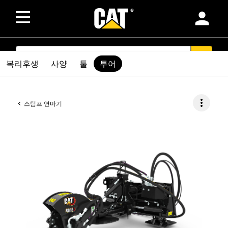
person
SEARCH
search
복리후생
사양
툴
투어
more_vert
스텀프 연마기