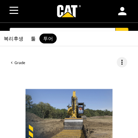
person
SEARCH
search
복리후생
툴
투어
more_vert
Grade