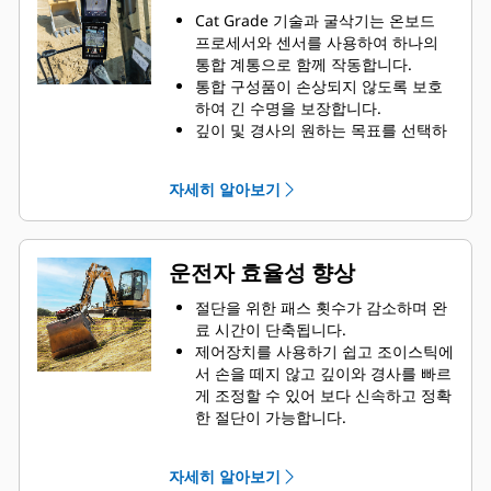
Cat Grade 기술과 굴삭기는 온보드
프로세서와 센서를 사용하여 하나의
통합 계통으로 함께 작동합니다.
통합 구성품이 손상되지 않도록 보호
하여 긴 수명을 보장합니다.
깊이 및 경사의 원하는 목표를 선택하
면 계통에서 경사 또는 장애물의 높이
와 깊이를 알려주며 경사면에 대한 깊
자세히 알아보기
이, 경사도, 수평 거리를 안내해줍니
다.
목표 깊이 및 기울기를 조이스틱 명령,
터치스크린 인터페이스 또는 조그 다
운전자 효율성 향상
이얼로 쉽게 조정할 수 있습니다.
운전실 내에서 굴착을 시작하고 경사
절단을 위한 패스 횟수가 감소하며 완
를 확인합니다.
료 시간이 단축됩니다.
레이저 트랜스미터와 호환되는 레이저
제어장치를 사용하기 쉽고 조이스틱에
캐처(선택사양)를 사용하면 굴삭기를
서 손을 떼지 않고 깊이와 경사를 빠르
움직여 단번에 벤치하고, 레이저 기준
게 조정할 수 있어 보다 신속하고 정확
선을 따라 굴착을 반복하여 작업 현장
한 절단이 가능합니다.
전반의 경사면을 잡아나갈 수 있습니
운전실 내 표시장치에서 버킷의 위치
다.
와 경사면 깊이를 확인할 수 있어 정확
자세히 알아보기
성과 생산성을 높일 수 있습니다.