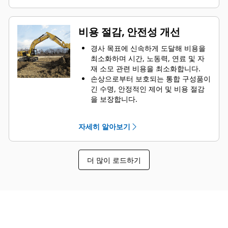
원하는 경사면 높이 및 깊이에 도달하
면 알림 소리가 나므로 오버컷 또는 언
더컷을 방지할 수 있습니다.
비용 절감, 안전성 개선
Cat Grade 기술은 숙련도에 관계없이
모든 운전자의 작업 품질과 일관성을
경사 목표에 신속하게 도달해 비용을
높여줍니다.
최소화하며 시간, 노동력, 연료 및 자
Grade Assist를 함께 사용하면 반자동
재 소모 관련 비용을 최소화합니다.
굴착 기능과 간편한 단일 레버 굴착 기
손상으로부터 보호되는 통합 구성품이
능을 추가하여 운전자의 효율성을 높
긴 수명, 안정적인 제어 및 비용 절감
일 수 있습니다.
을 보장합니다.
오버컷이나 언더컷 없이 정확한 사양
으로 절토 및 성토 작업을 진행하면서
자세히 알아보기
추측하지 않고 정확하게 작업할 수 있
습니다.
굴삭기를 손상시키고 비용을 초래할
더 많이 로드하기
수 있는 장애물 근처에서 작업 시 높이
및 깊이 알림을 수신합니다(e 펜스).
도랑 내부 또는 굴삭기 주변에서 경사
를 확인하는 지상 인원이 적어져도 더
안전하게 작업할 수 있습니다.
반자동 굴착이 가능한 Grade with
Assist를 사용하면 운전자의 피로도가