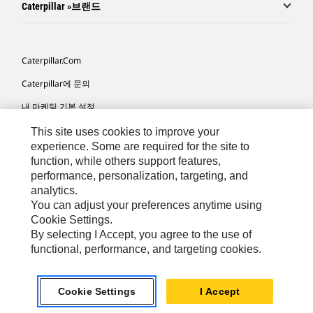
Caterpillar »브랜드
Caterpillar.com
Caterpillar에 문의
내 마케팅 기본 설정
사이트 맵
This site uses cookies to improve your
experience. Some are required for the site to
Cookie Settings
function, while others support features,
performance, personalization, targeting, and
법적 고지
analytics.
개인정보취급방침
You can adjust your preferences anytime using
Cookie Settings.
위치정보 이용약관
By selecting I Accept, you agree to the use of
functional, performance, and targeting cookies.
KR - Korean
© 2026 Caterpillar. 판권 소유
Cookie Settings
I Accept