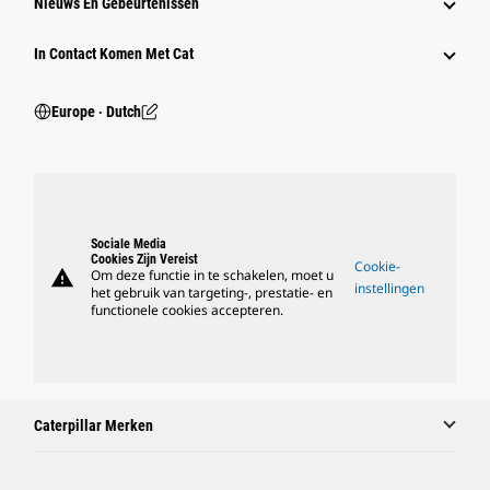
Nieuws En Gebeurtenissen
In Contact Komen Met Cat
Europe ‧ Dutch
Sociale Media
Cookies Zijn Vereist
Cookie-
warning
Om deze functie in te schakelen, moet u
instellingen
het gebruik van targeting-, prestatie- en
functionele cookies accepteren.
Caterpillar Merken