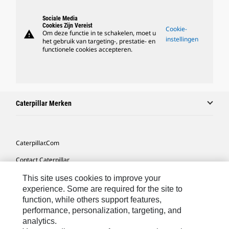
Sociale Media
Cookies Zijn Vereist
Cookie-
warning
Om deze functie in te schakelen, moet u
instellingen
het gebruik van targeting-, prestatie- en
functionele cookies accepteren.
Caterpillar Merken
Caterpillar.com
Contact Caterpillar
Mijn Marketingvoorkeuren
This site uses cookies to improve your
experience. Some are required for the site to
Site Map
function, while others support features,
performance, personalization, targeting, and
Cookie Settings
analytics.
Legal