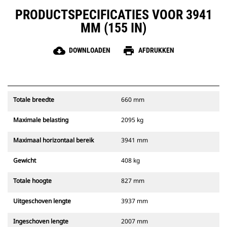
PRODUCTSPECIFICATIES VOOR 3941
MM (155 IN)
cloud_download
print
DOWNLOADEN
AFDRUKKEN
Totale breedte
660 mm
Maximale belasting
2095 kg
Maximaal horizontaal bereik
3941 mm
Gewicht
408 kg
Totale hoogte
827 mm
Uitgeschoven lengte
3937 mm
Ingeschoven lengte
2007 mm