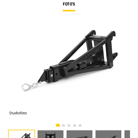
FOTO'S
Studiofoto
Voo