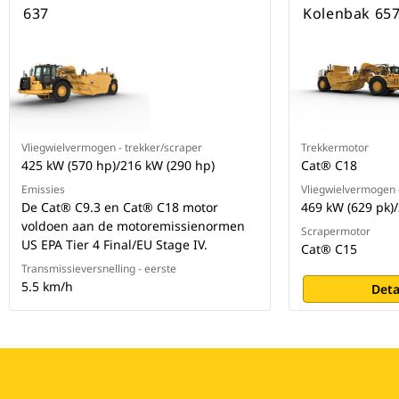
637
Kolenbak 65
Vliegwielvermogen - trekker/scraper
Trekkermotor
425 kW (570 hp)/216 kW (290 hp)
Cat® C18
Emissies
Vliegwielvermogen 
De Cat® C9.3 en Cat® C18 motor
469 kW (629 pk)/
voldoen aan de motoremissienormen
Scrapermotor
US EPA Tier 4 Final/EU Stage IV.
Cat® C15
Transmissieversnelling - eerste
5.5 km/h
Deta