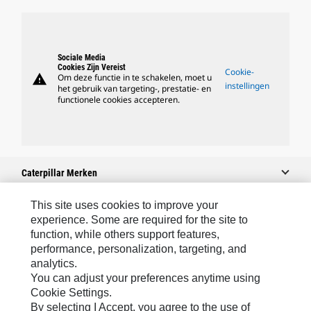
Sociale Media
Cookies Zijn Vereist
Cookie-
warning
Om deze functie in te schakelen, moet u
instellingen
het gebruik van targeting-, prestatie- en
functionele cookies accepteren.
Caterpillar Merken
This site uses cookies to improve your
experience. Some are required for the site to
Caterpillar.com
function, while others support features,
performance, personalization, targeting, and
Contact Caterpillar
analytics.
Mijn Marketingvoorkeuren
You can adjust your preferences anytime using
Cookie Settings.
Site Map
By selecting I Accept, you agree to the use of