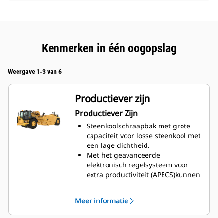
Kenmerken in één oogopslag
Weergave 1-3 van 6
Productiever zijn
Productiever Zijn
Steenkoolschraapbak met grote
capaciteit voor losse steenkool met
een lage dichtheid.
Met het geavanceerde
elektronisch regelsysteem voor
extra productiviteit (APECS)kunnen
de motor en transmissie op een
hoger niveau communiceren. Deze
Meer informatie
communicatie stelt de machine in
staat het vermogen en koppel dat