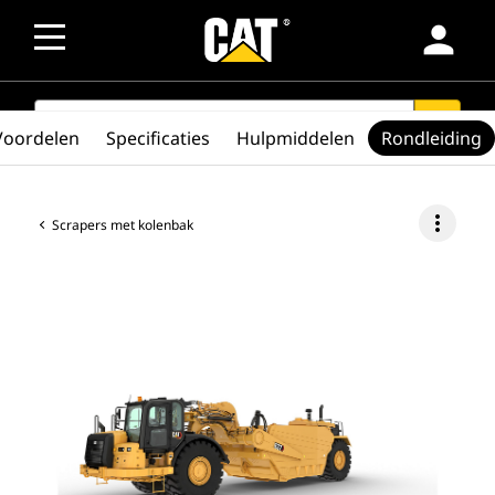
person
SEARCH
search
Voordelen
Specificaties
Hulpmiddelen
Rondleiding
more_vert
Scrapers met kolenbak