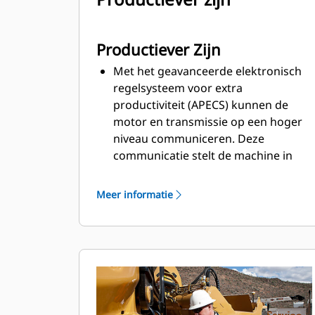
Productiever Zijn
Met het geavanceerde elektronisch
regelsysteem voor extra
productiviteit (APECS) kunnen de
motor en transmissie op een hoger
niveau communiceren. Deze
communicatie stelt de machine in
staat om het vermogen en koppel
dat de motor produceert, beter te
Meer informatie
benutten. Het nettoresultaat is dat er
meer materiaal wordt verplaatst.
Stel de gewenste topsnelheid in met
de rijsnelheidsregeling en de
machine zal de versnelling vinden die
het beste werkt voor de motor en de
transmissie, wat zorgt voor een lager