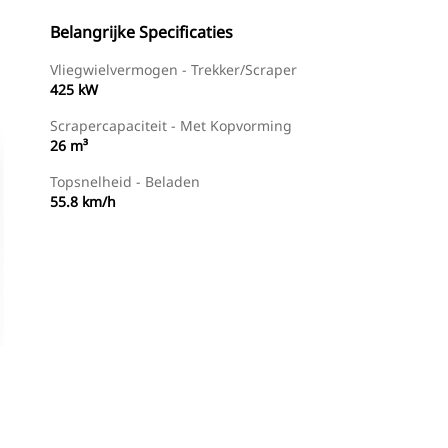
Belangrijke Specificaties
Vliegwielvermogen - Trekker/scraper
425 kW
Scrapercapaciteit - Met Kopvorming
26 m³
Topsnelheid - Beladen
55.8 km/h
g
Dealer Zoeken
Prijsopgave Aanvragen