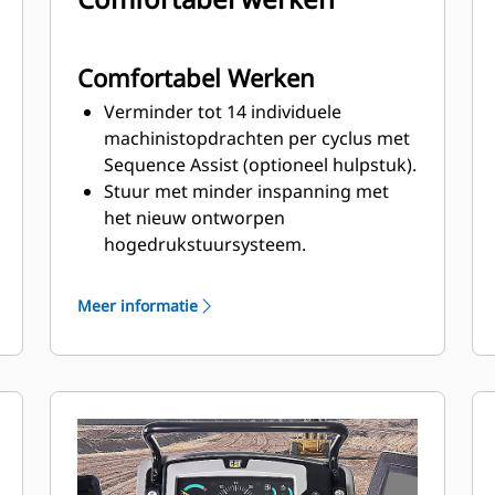
Comfortabel Werken
Verminder tot 14 individuele
machinistopdrachten per cyclus met
Sequence Assist (optioneel hulpstuk).
Stuur met minder inspanning met
het nieuw ontworpen
hogedrukstuursysteem.
Geniet van verbeteringen aan het
interieur en een meer ergonomische
Meer informatie
werkomgeving met een cabine die
21% groter is dan die van de G-serie.
Intuïtieve, ergonomische
bedieningselementen houden de
machinist geconcentreerd op zijn
werk.
Handhaving van de gewenste