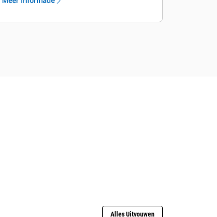
Meer informatie
uitrustingsstuk) zorgt er op intelligente
wijze voor dat de
machine niet onder
het niveau uitgraaft in het
uitgraafgebied of tot boven het niveau
ophoogt in het ophooggebied.
Alles Uitvouwen