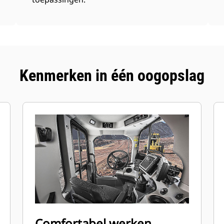
Kenmerken in één oogopslag
Comfortabel werken