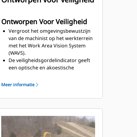
Ontworpen Voor Veiligheid
Vergroot het omgevingsbewustzijn
van de machinist op het werkterrein
met het Work Area Vision System
(WAVS).
De veiligheidsgordelindicator geeft
een optische en akoestische
waarschuwing wanneer de
veiligheidsgordel niet in gebruik is.
Meer informatie
Met geavanceerde
schokdemperkoppeling kan worden
voorkomen dat de
schokdemperkoppeling inveert tot
de aanslag, doordat volledig inveren
kan worden voorspeld en de mate
van demping kan worden beheerd,