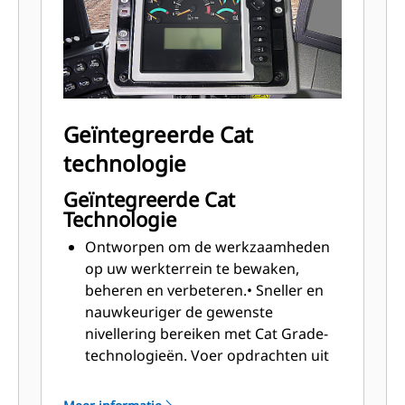
cabinetemperatuur met
automatische temperatuurregeling
.
Geïntegreerde Cat
technologie
Geïntegreerde Cat
Technologie
Ontworpen om de werkzaamheden
op uw werkterrein te bewaken,
beheren en verbeteren.
• Sneller en
nauwkeuriger de gewenste
nivellering bereiken met Cat Grade-
technologieën
. Voer opdrachten uit
in minder gangen en met minder
inspanning van de machinist, wat u