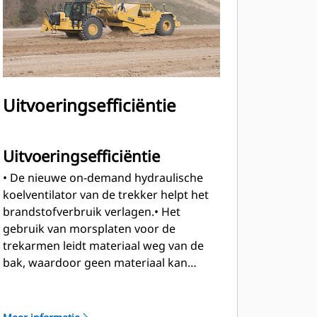
wat leidt tot minder onderhoud aan
de koppeling en een groter
rijcomfort onder zware
omstandigheden.
Gemakkelijke toegang op
maaiveldhoogte tot brandstof, water
Uitvoeringsefficiëntie
en motorolie.
Uitvoeringsefficiëntie
• De nieuwe on-demand hydraulische
koelventilator van de trekker helpt het
brandstofverbruik verlagen.
• Het
gebruik van morsplaten voor de
trekarmen leidt materiaal weg van de
bak, waardoor geen materiaal kan
komen vast te zitten tussen de
trekarmen en de zijkanten van de bak.
•
Cat Grade Control (optioneel