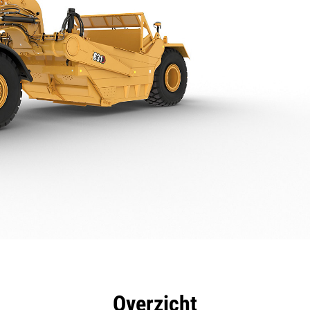
rdelen
Specificaties
Hulpmiddelen
Rondleidin
Overzicht