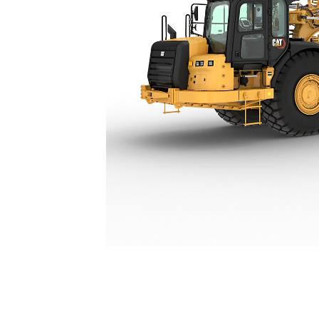
631
Voo
Model wijzigen