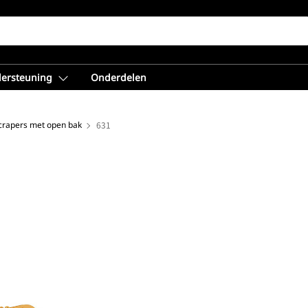
dersteuning
Onderdelen
crapers met open bak
631