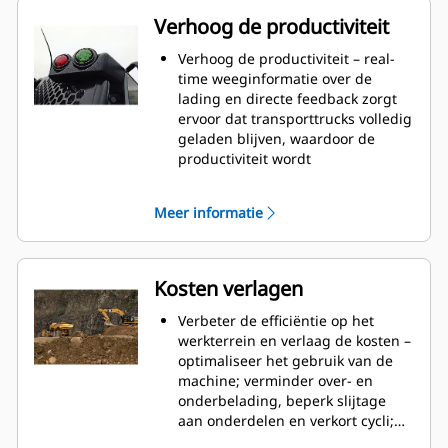
Verhoog de productiviteit
Verhoog de productiviteit – real-
time weeginformatie over de
lading en directe feedback zorgt
ervoor dat transporttrucks volledig
geladen blijven, waardoor de
productiviteit wordt
gemaximaliseerd en het
machinepark het optimale
Meer informatie
potentieel bereikt.
Werk met vertrouwen, zonder
giswerk – een monitor in de cabine
geeft het gewicht en de status van
Kosten verlagen
de lading aan en de
ladermachinist ontvangt
Verbeter de efficiëntie op het
automatisch een seintje via de
werkterrein en verlaag de kosten –
verlichting voor externe lading als
optimaliseer het gebruik van de
het gewenste laadvermogen is
machine; verminder over- en
bereikt.
onderbelading, beperk slijtage
Verbeter de transportcapaciteiten
aan onderdelen en verkort cycli;
– benut het volledige
bespaar tijd, arbeid, brandstof en