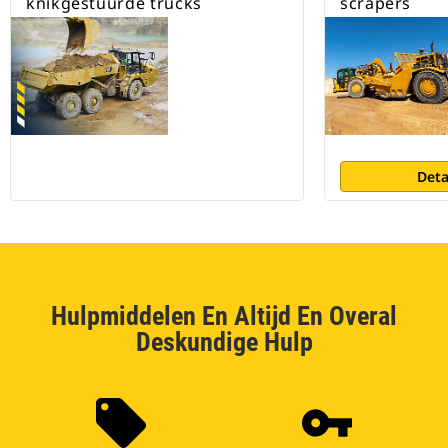
knikgestuurde trucks
scrapers
Deta
Hulpmiddelen En Altijd En Overal
Deskundige Hulp