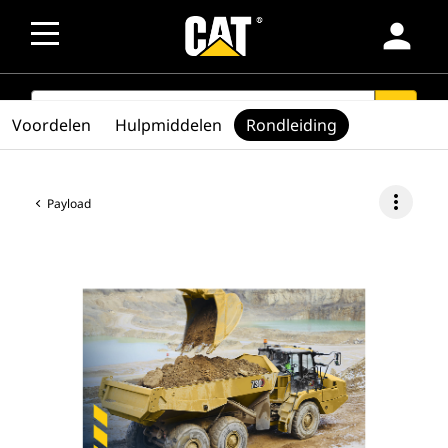
person
SEARCH
search
Voordelen
Hulpmiddelen
Rondleiding
more_vert
Payload