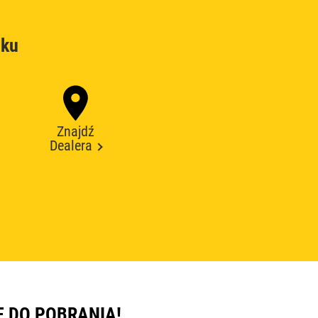
oku
Znajdź
Dealera
E DO POBRANIA!