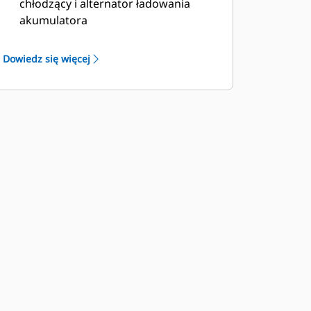
chłodzący i alternator ładowania
akumulatora
Wlew oleju i akumulator są dostępne
tylko poprzez zamykane na klucz
Dowiedz się więcej
drzwiczki serwisowe
Zamontowane na zewnątrz po obu
stronach obudowy przyciski stopu
awaryjnego