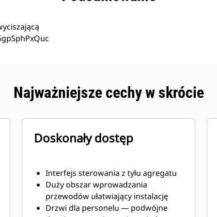
yciszającą
e/5gpSphPxQuc
Najważniejsze cechy w skrócie
Doskonały dostęp
Interfejs sterowania z tyłu agregatu
Duży obszar wprowadzania
przewodów ułatwiający instalację
Drzwi dla personelu — podwójne