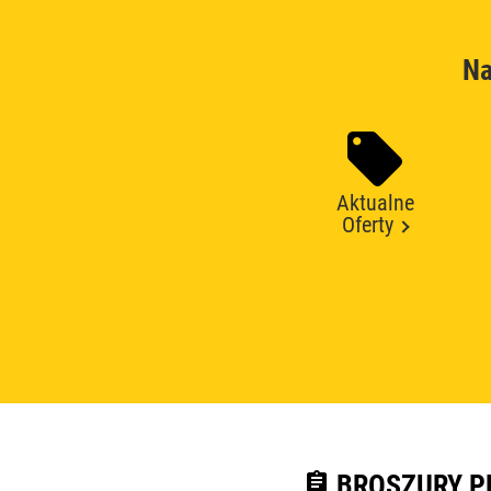
Na
Aktualne
Oferty
assignment
BROSZURY P