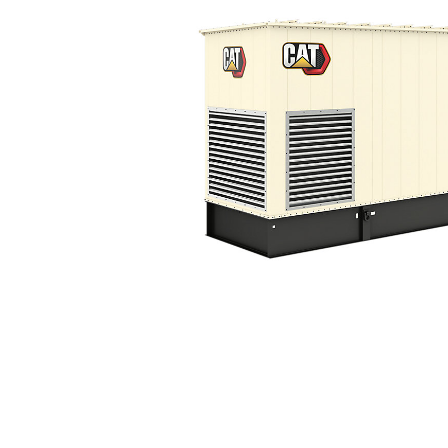
3516C 60 Hz Z Obudową Wyciszającą
Kor
Zmień model