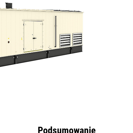
zyści
Dane
Narzędzia
Prezentacja
Podsumowanie