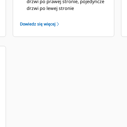
drzwi po prawej stronie, pojedyncze
drzwi po lewej stronie
Drzwi rewizyjne — 2 drzwi po lewej
stronie umożliwiające dojście do
Dowiedz się więcej
chłodnicy i wlotu powietrza
Spusty oleju smarnego i cieczy
chłodzącej wyprowadzone
przewodami na zewnątrz obudowy