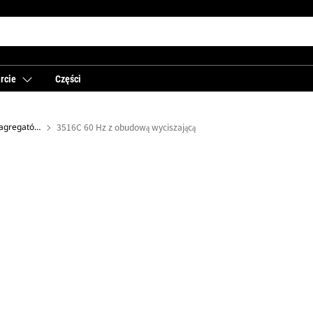
rcie
Części
Energia elektryczna: obudowy agregatów prądotwórczych
3516C 60 Hz z obudową wyciszającą