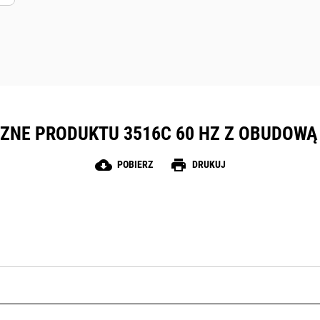
ZNE PRODUKTU 3516C 60 HZ Z OBUDOW
cloud_download
print
POBIERZ
DRUKUJ