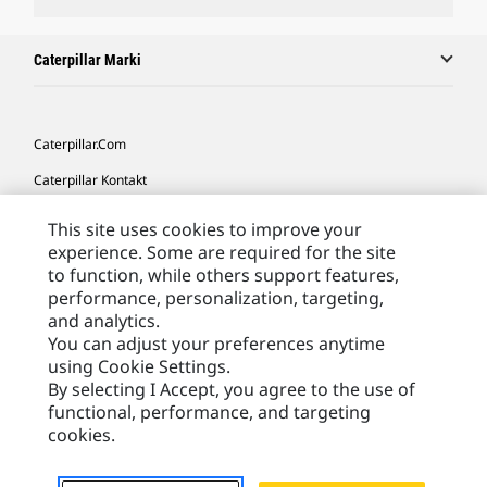
Caterpillar Marki
Caterpillar.com
Caterpillar Kontakt
Caterpillar Kontakt
This site uses cookies to improve your
experience. Some are required for the site
Moje Preferencje Marketingowe
to function, while others support features,
Site Map
performance, personalization, targeting,
and analytics.
Cookie Settings
You can adjust your preferences anytime
Legal
using Cookie Settings.
By selecting I Accept, you agree to the use of
Privacy
functional, performance, and targeting
cookies.