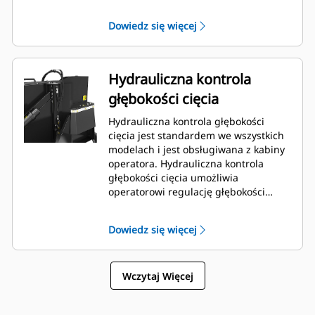
na prawo od środka. Pozwala to na
cięcie w pobliżu krawężników, ścian i
Dowiedz się więcej
innych przeszkód, a także
minimalizuje konieczność zmiany
położenia maszyny.
Hydrauliczna kontrola
głębokości cięcia
Hydrauliczna kontrola głębokości
cięcia jest standardem we wszystkich
modelach i jest obsługiwana z kabiny
operatora. Hydrauliczna kontrola
głębokości cięcia umożliwia
operatorowi regulację głębokości
cięcia na bieżąco z kabiny, aby szybko
korygować sposób wykonywania pracy
Dowiedz się więcej
zależnie od potrzeb.
Wczytaj Więcej