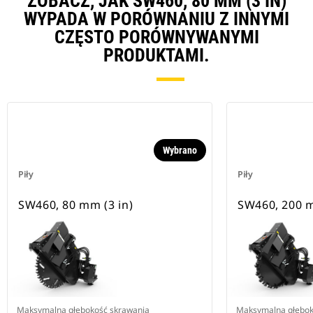
ZOBACZ, JAK SW460, 80 MM (3 IN)
WYPADA W PORÓWNANIU Z INNYMI
CZĘSTO PORÓWNYWANYMI
PRODUKTAMI.
Wybrano
Piły
Piły
SW460, 80 mm (3 in)
SW460, 200 m
Maksymalna głębokość skrawania
Maksymalna głębok