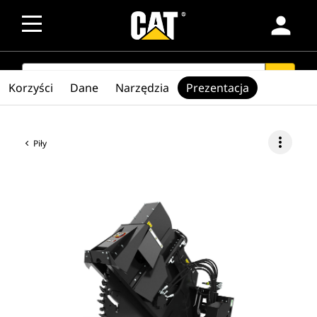
person
SEARCH
search
Korzyści
Dane
Narzędzia
Prezentacja
more_vert
Piły