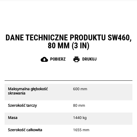
DANE TECHNICZNE PRODUKTU SW460,
80 MM (3 IN)
cloud_download
print
POBIERZ
DRUKUJ
Maksymalna głębokość
600 mm
skrawania
Szerokość tarczy
80 mm
Masa
1440 kg
Szerokość całkowita
1655 mm