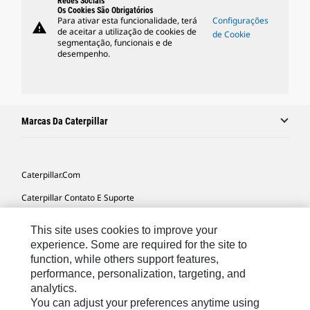
Redes Sociais
Os Cookies São Obrigatórios
Para ativar esta funcionalidade, terá
Configurações
warning
de aceitar a utilização de cookies de
de Cookie
segmentação, funcionais e de
desempenho.
Marcas Da Caterpillar
Caterpillar.com
Caterpillar Contato E Suporte
Minhas Preferências De Marketing
This site uses cookies to improve your
Mapa Do Local
experience. Some are required for the site to
function, while others support features,
Cookie Settings
performance, personalization, targeting, and
analytics.
Legal
You can adjust your preferences anytime using