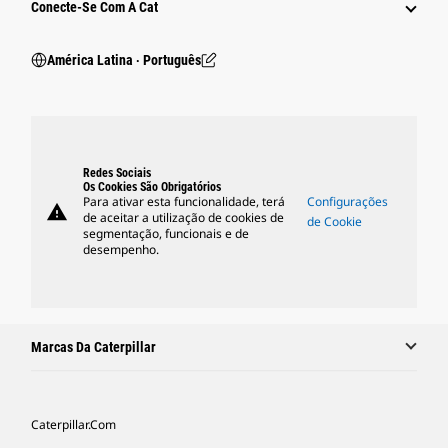
Conecte-Se Com A Cat
América Latina ‧ Português
Redes Sociais
Os Cookies São Obrigatórios
Para ativar esta funcionalidade, terá
Configurações
warning
de aceitar a utilização de cookies de
de Cookie
segmentação, funcionais e de
desempenho.
Marcas Da Caterpillar
Caterpillar.com