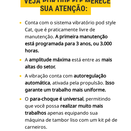
VEJA POR QUE ELE MERECE
SUA ATENÇÃO:
Conta com o sistema vibratório pod style
Cat, que é praticamente livre de
manutenção.
A primeira manutenção
está programada para 3 anos, ou 3.000
horas.
A
amplitude máxima
está entre as
mais
altas do setor.
A vibração conta com
autoregulação
automática
, ativada pela propulsão.
Isso
garante um trabalho mais uniforme.
O
para-choque é universal
, permitindo
que você possa
realizar muito mais
trabalhos
apenas equipando sua
máquina de tambor liso com um kit pé de
carneiros.