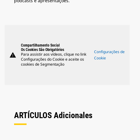
podcasts e apresentações.
Compartilhamento Social
Os Cookies São Obrigatórios
Configurações de
warning
Para assistir aos vídeos, clique no link
Cookie
Configurações do Cookie e aceite os
cookies de Segmentação
ARTÍCULOS Adicionales