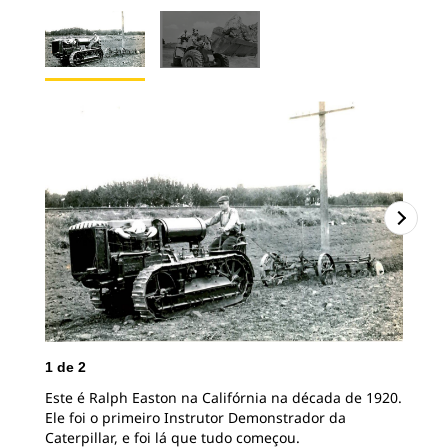
1
de
2
Este é Ralph Easton na Califórnia na década de 1920.
2
d
Ele foi o primeiro Instrutor Demonstrador da
Caterpillar, e foi lá que tudo começou.
Har