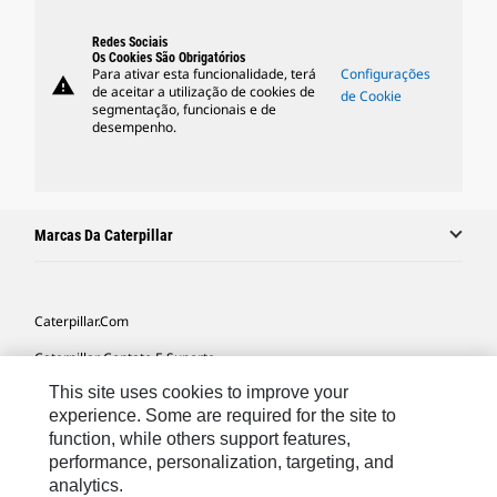
Redes Sociais
Os Cookies São Obrigatórios
Para ativar esta funcionalidade, terá
Configurações
warning
de aceitar a utilização de cookies de
de Cookie
segmentação, funcionais e de
desempenho.
Marcas Da Caterpillar
Caterpillar.com
Caterpillar Contato E Suporte
This site uses cookies to improve your
Minhas Preferências De Marketing
experience. Some are required for the site to
Mapa Do Local
function, while others support features,
performance, personalization, targeting, and
Cookie Settings
analytics.