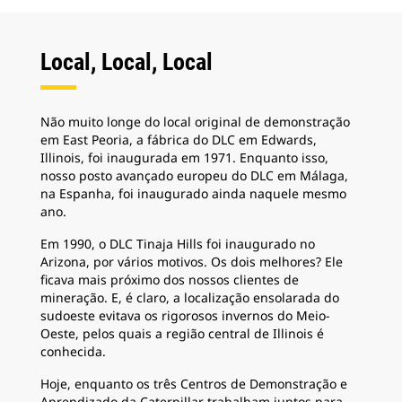
déc
mis
equ
Local, Local, Local
Har
car
Não muito longe do local original de demonstração
em East Peoria, a fábrica do DLC em Edwards,
Illinois, foi inaugurada em 1971. Enquanto isso,
nosso posto avançado europeu do DLC em Málaga,
na Espanha, foi inaugurado ainda naquele mesmo
ano.
Em 1990, o DLC Tinaja Hills foi inaugurado no
Arizona, por vários motivos. Os dois melhores? Ele
ficava mais próximo dos nossos clientes de
mineração. E, é claro, a localização ensolarada do
sudoeste evitava os rigorosos invernos do Meio-
Oeste, pelos quais a região central de Illinois é
conhecida.
Hoje, enquanto os três Centros de Demonstração e
Aprendizado da Caterpillar trabalham juntos para