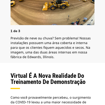
2
d
1
de
3
As 
Previsão de neve ou chuva? Sem problema! Nossas
em 
instalações possuem uma área coberta e interna
aco
para que os clientes fiquem aquecidos e secos. Na
imagem, uma das duas áreas internas em nossa
fábrica de Edwards, Illinois.
Virtual É A Nova Realidade Do
Treinamento De Demonstração
Como você provavelmente percebeu, o surgimento
da COVID-19 levou a uma maior necessidade de