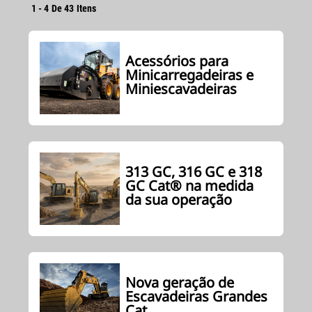
1
-
4
De
43
Itens
Acessórios para
Minicarregadeiras e
Miniescavadeiras
313 GC, 316 GC e 318
GC Cat® na medida
da sua operação
Nova geração de
Escavadeiras Grandes
Cat