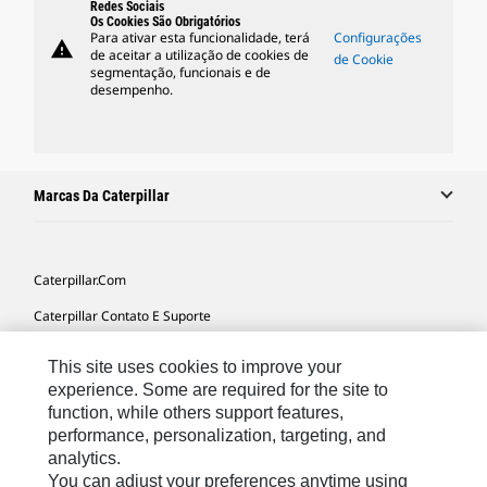
Redes Sociais
Os Cookies São Obrigatórios
Para ativar esta funcionalidade, terá
Configurações
warning
de aceitar a utilização de cookies de
de Cookie
segmentação, funcionais e de
desempenho.
Marcas Da Caterpillar
Caterpillar.com
Caterpillar Contato E Suporte
Minhas Preferências De Marketing
This site uses cookies to improve your
Mapa Do Local
experience. Some are required for the site to
function, while others support features,
Cookie Settings
performance, personalization, targeting, and
analytics.
Legal
You can adjust your preferences anytime using