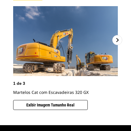
1
de
3
2
d
Martelos Cat com Escavadeiras 320 GX
Mar
Exibir Imagem Tamanho Real