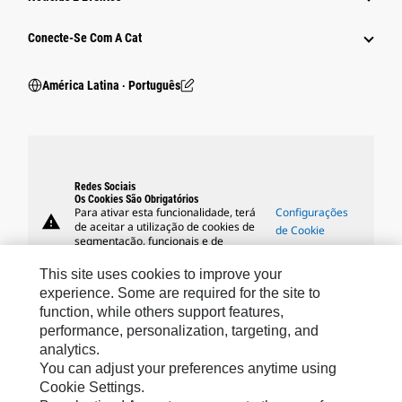
Conecte-Se Com A Cat
América Latina ‧ Português
Redes Sociais
Os Cookies São Obrigatórios
Para ativar esta funcionalidade, terá
Configurações
warning
de aceitar a utilização de cookies de
de Cookie
segmentação, funcionais e de
desempenho.
This site uses cookies to improve your
experience. Some are required for the site to
function, while others support features,
performance, personalization, targeting, and
Marcas Da Caterpillar
analytics.
You can adjust your preferences anytime using
Cookie Settings.