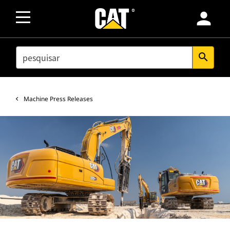
person
SEARCH
search
Machine Press Releases