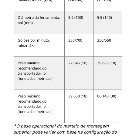
Diâmetro da ferramenta,
3,9 (100)
5,5 (140)
pol (mm)
Golpes por minuto,
350/700
350/550
mín./máx.
Peso mínimo
22.046 (10)
39.680 (18)
recomendado do
transportador, lb
(toneladas métricas)
Peso máximo
39.680 (18)
66.140 (30)
recomendado do
transportador, lb
(toneladas métricas)
*O peso operacional do martelo de montagem
superior pode variar com base na configuração do