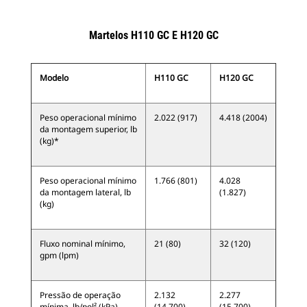
Martelos H110 GC E H120 GC
Modelo
H110 GC
H120 GC
Peso operacional mínimo
2.022 (917)
4.418 (2004)
da montagem superior, lb
(kg)*
Peso operacional mínimo
1.766 (801)
4.028
da montagem lateral, lb
(1.827)
(kg)
Fluxo nominal mínimo,
21 (80)
32 (120)
gpm (lpm)
Pressão de operação
2.132
2.277
mínima, lb/pol² (kPa)
(14.700)
(15.700)