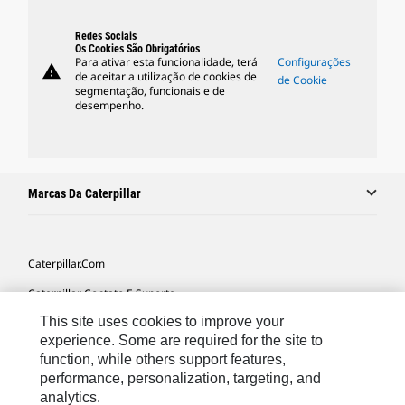
Redes Sociais
Os Cookies São Obrigatórios
Para ativar esta funcionalidade, terá
Configurações
warning
de aceitar a utilização de cookies de
de Cookie
segmentação, funcionais e de
desempenho.
Marcas Da Caterpillar
Caterpillar.com
Caterpillar Contato E Suporte
This site uses cookies to improve your
Minhas Preferências De Marketing
experience. Some are required for the site to
Mapa Do Local
function, while others support features,
performance, personalization, targeting, and
Cookie Settings
analytics.