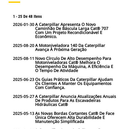
1
-
25
De
48
Itens
2026-01-30
A Caterpillar Apresenta O Novo
Caminhão De Báscula Larga Cat® 707
Com Um Projeto Recondicionável E
Econômico.
2025-08-20
A Motoniveladora 140 Da Caterpillar
Avança À Próxima Geração
2025-08-11
Novo Círculo De Alto Desempenho Para
Motoniveladoras Cat® Melhora O
Desempenho Da Máquina, A Eficiência E
O Tempo De Atividade
2025-06-23
Os Guias Práticos Da Caterpillar Ajudam
Os Clientes A Manter Os Equipamentos
Com Confiança.
2025-05-27
A Caterpillar Anuncia Atualizações Anuais
De Produtos Para As Escavadeiras
Hidráulicas Cat®
2025-05-13
As Novas Bordas Cortantes Cat® De Face
Única Oferecem Alta Durabilidade E
Manutenção Simplificada