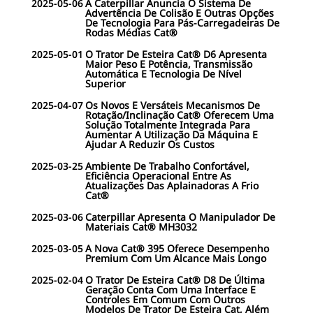
2025-05-06
A Caterpillar Anuncia O Sistema De
Advertência De Colisão E Outras Opções
De Tecnologia Para Pás-Carregadeiras De
Rodas Médias Cat®
2025-05-01
O Trator De Esteira Cat® D6 Apresenta
Maior Peso E Potência, Transmissão
Automática E Tecnologia De Nível
Superior
2025-04-07
Os Novos E Versáteis Mecanismos De
Rotação/Inclinação Cat® Oferecem Uma
Solução Totalmente Integrada Para
Aumentar A Utilização Da Máquina E
Ajudar A Reduzir Os Custos
2025-03-25
Ambiente De Trabalho Confortável,
Eficiência Operacional Entre As
Atualizações Das Aplainadoras A Frio
Cat®
2025-03-06
Caterpillar Apresenta O Manipulador De
Materiais Cat® MH3032
2025-03-05
A Nova Cat® 395 Oferece Desempenho
Premium Com Um Alcance Mais Longo
2025-02-04
O Trator De Esteira Cat® D8 De Última
Geração Conta Com Uma Interface E
Controles Em Comum Com Outros
Modelos De Trator De Esteira Cat, Além