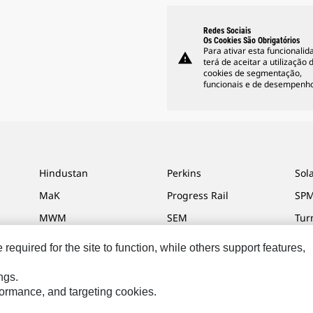
Redes Sociais
Os Cookies São Obrigatórios
Para ativar esta funcionalid
warning
terá de aceitar a utilização 
cookies de segmentação,
funcionais e de desempenho
Hindustan
Perkins
Sol
MaK
Progress Rail
SPM
MWM
SEM
Tur
Sys
VisionLink
equired for the site to function, while others support features,
ngs.
rformance, and targeting cookies.
s Preferências De Marketing
Mapa Do Local
Cookie Settings
Legal
Pri