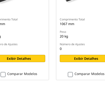
imento Total
Comprimento Total
 mm
1067 mm
Peso
g
20 kg
o de Ajustes
Número de Ajustes
0
Exibir Detalhes
Exibir Detalhes
Comparar Modelos
Comparar Modelos