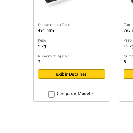
Comprimento Total
Compr
491 mm
795
Peso
Peso
9 kg
15 k
Número de Ajustes
Númer
3
6
Exibir Detalhes
Comparar Modelos