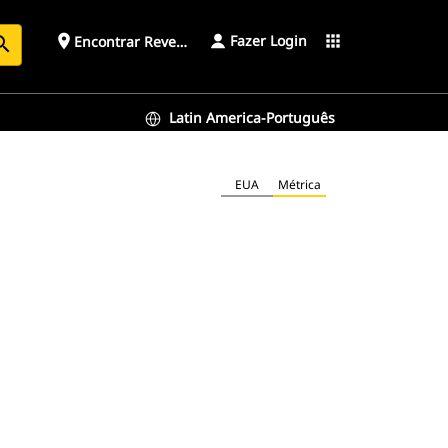
Fazer Login
place
apps
Encontrar Revendedor
arch
Latin America-Português
EUA
Métrica