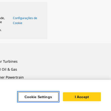
ade,
Configurações de
de
Cookie
.
ar Turbines
 Oil & Gas
ner Powertrain
tems
Cookie Settings
I Accept
vacidade