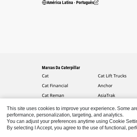
América Latina ‧ Português
Marcas Da Caterpillar
Cat
Cat Lift Trucks
Cat Financial
Anchor
Cat Reman
AsiaTrak
Cat Rentals
FG Wilson
This site uses cookies to improve your experience. Some are r
performance, personalization, targeting, and analytics.
You can adjust your preferences anytime using Cookie Setti
By selecting I Accept, you agree to the use of functional, pe
Caterpillar.com
Caterpillar Contato E Suporte
Minha