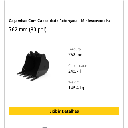
Caçambas Com Capacidade Reforçada - Miniescavadeira
762 mm (30 pol)
Largura
762 mm
Capacidade
240.7 l
Weight
146.4 kg
Exibir Detalhes