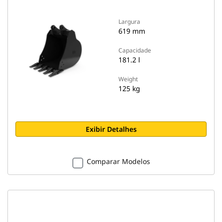
Largura
619 mm
Capacidade
181.2 l
Weight
125 kg
Exibir Detalhes
Comparar Modelos