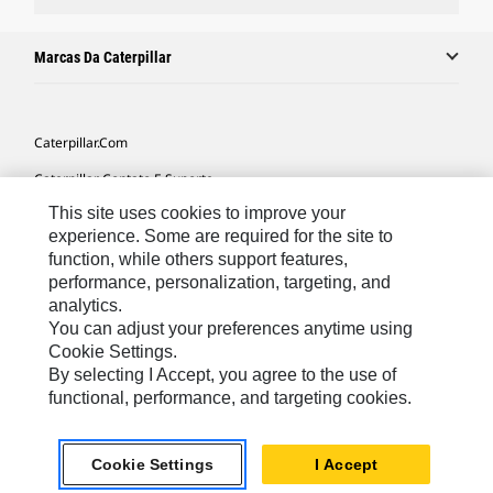
Marcas Da Caterpillar
Caterpillar.com
Caterpillar Contato E Suporte
This site uses cookies to improve your
Minhas Preferências De Marketing
experience. Some are required for the site to
Mapa Do Local
function, while others support features,
performance, personalization, targeting, and
Cookie Settings
analytics.
Legal
You can adjust your preferences anytime using
Cookie Settings.
Privacidade
By selecting I Accept, you agree to the use of
functional, performance, and targeting cookies.
South America -
© 2026 Caterpillar. Todos os direitos
Portuguese
reservados.
Cookie Settings
I Accept
chat_bubble
Chat