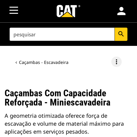
person
SEARCH
search
more_vert
Caçambas - Escavadeira
Caçambas Com Capacidade
Reforçada - Miniescavadeira
A geometria otimizada oferece força de
escavação e volume de material máximo para
aplicações em serviços pesados.