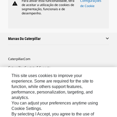
Para ativar esta funcionalidade, terá
Configurações
warning
de aceitar a utilização de cookies de
de Cookie
segmentação, funcionais e de
desempenho.
Marcas Da Caterpillar
Caterpillar.com
Caterpillar Contato E Suporte
This site uses cookies to improve your
Minhas Preferências De Marketing
experience. Some are required for the site to
Mapa Do Local
function, while others support features,
performance, personalization, targeting, and
Cookie Settings
analytics.
Legal
You can adjust your preferences anytime using
Cookie Settings.
Privacidade
By selecting I Accept, you agree to the use of