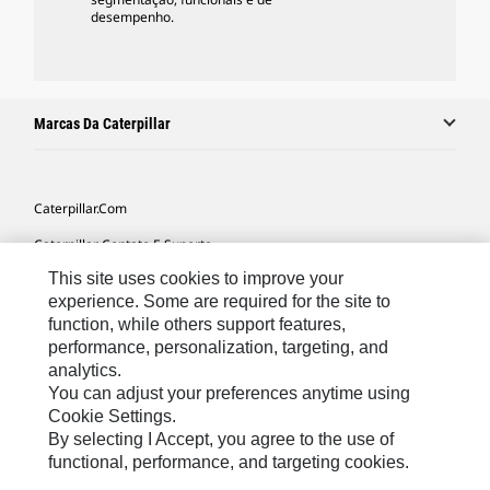
desempenho.
Marcas Da Caterpillar
Caterpillar.com
Caterpillar Contato E Suporte
This site uses cookies to improve your
Minhas Preferências De Marketing
experience. Some are required for the site to
Mapa Do Local
function, while others support features,
performance, personalization, targeting, and
Cookie Settings
analytics.
Legal
You can adjust your preferences anytime using
Cookie Settings.
Privacidade
By selecting I Accept, you agree to the use of
functional, performance, and targeting cookies.