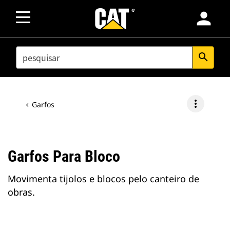
person
SEARCH
search
more_vert
Garfos
Garfos Para Bloco
Movimenta tijolos e blocos pelo canteiro de
obras.