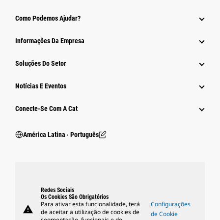
Como Podemos Ajudar?
Informações Da Empresa
Soluções Do Setor
Notícias E Eventos
Conecte-Se Com A Cat
América Latina ‧ Português
Redes Sociais
Os Cookies São Obrigatórios
Para ativar esta funcionalidade, terá
Configurações
warning
de aceitar a utilização de cookies de
de Cookie
segmentação, funcionais e de