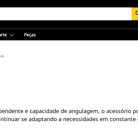
se
orte
Peças
eve
pendente e capacidade de angulagem, o acessório p
ontinuar se adaptando a necessidades em constante 