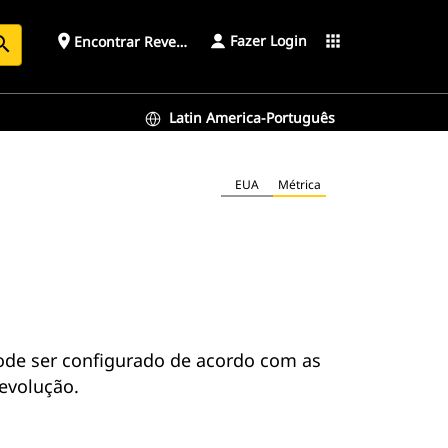
Fazer Login
place
apps
Encontrar Revendedor
arch
Latin America-Português
EUA
Métrica
ode ser configurado de acordo com as
evolução.