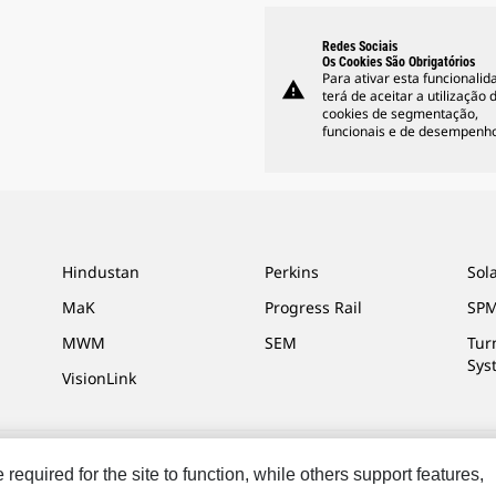
Redes Sociais
Os Cookies São Obrigatórios
Para ativar esta funcionalid
warning
terá de aceitar a utilização 
cookies de segmentação,
funcionais e de desempenho
Hindustan
Perkins
Sol
MaK
Progress Rail
SPM
MWM
SEM
Tur
Sys
VisionLink
equired for the site to function, while others support features,
s Preferências De Marketing
Mapa Do Local
Cookie Settings
Legal
Pri