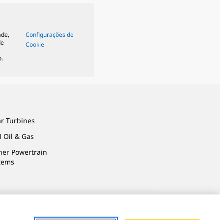
ade,
Configurações de
de
Cookie
.
ar Turbines
 Oil & Gas
ner Powertrain
tems
vacidade