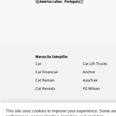
América Latina ‧ Português
Marcas Da Caterpillar
Cat
Cat Lift Trucks
Cat Financial
Anchor
Cat Reman
AsiaTrak
Cat Rentals
FG Wilson
This site uses cookies to improve your experience. Some are r
Caterpillar.com
Caterpillar Contato E Suporte
Minha