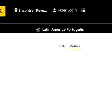
Fazer Login
place
apps
Encontrar Revendedor
arch
Latin America-Português
EUA
Métrica