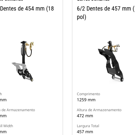
 Dentes de 454 mm (18
6/2 Dentes de 457 mm 
pol)
h
Comprimento
 mm
1259 mm
a de Armazenamento
Altura de Armazenamento
 mm
472 mm
ll Width
Largura Total
 mm
457 mm