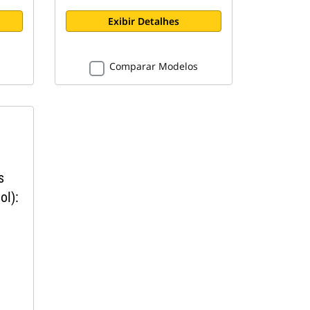
Exibir Detalhes
Comparar Modelos
s
ol):