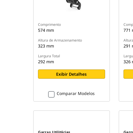
Comprimento
Comp
574 mm
771
Altura de Armazenamento
Altur
323 mm
291
Largura Total
Largu
292 mm
326
Exibir Detalhes
Comparar Modelos
Garras Utilitárias
Garra