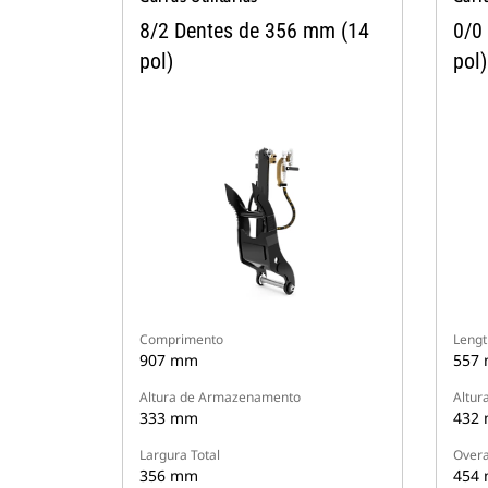
8/2 Dentes de 356 mm (14
0/0
pol)
pol)
Comprimento
Lengt
907 mm
557
Altura de Armazenamento
Altur
333 mm
432
Largura Total
Overa
356 mm
454