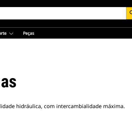
se
orte
Peças
ias
alidade hidráulica, com intercambialidade máxima.