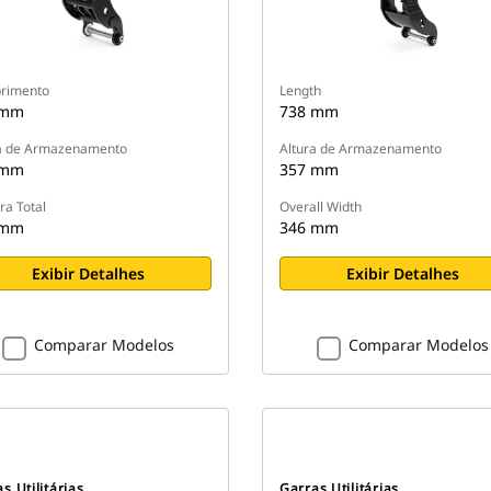
rimento
Length
 mm
738 mm
a de Armazenamento
Altura de Armazenamento
 mm
357 mm
ra Total
Overall Width
 mm
346 mm
Exibir Detalhes
Exibir Detalhes
Comparar Modelos
Comparar Modelos
s Utilitárias
Garras Utilitárias