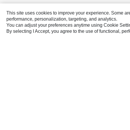
This site uses cookies to improve your experience. Some are r
América Latina ‧ Português
performance, personalization, targeting, and analytics.
You can adjust your preferences anytime using Cookie Setti
By selecting I Accept, you agree to the use of functional, pe
Marcas Da Caterpillar
Cat
Cat Lift Trucks
Cat Financial
Anchor
Cat Reman
AsiaTrak
Cat Rentals
FG Wilson