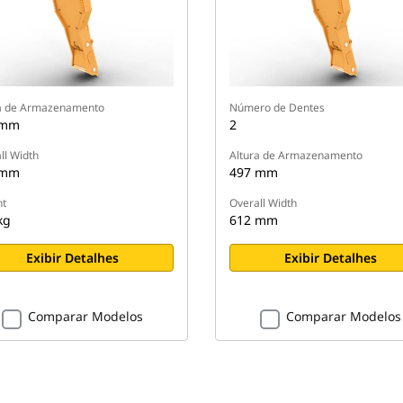
a de Armazenamento
Número de Dentes
 mm
2
ll Width
Altura de Armazenamento
 mm
497 mm
t
Overall Width
kg
612 mm
Exibir Detalhes
Exibir Detalhes
Comparar Modelos
Comparar Modelos