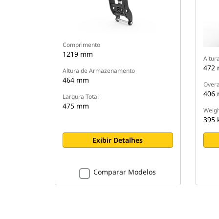
Comprimento
1219 mm
Altur
472
Altura de Armazenamento
464 mm
Overa
406
Largura Total
475 mm
Weigh
395 
Exibir Detalhes
Comparar Modelos