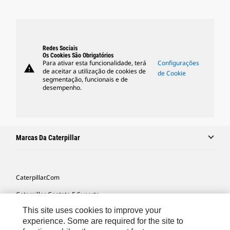
Redes Sociais
Os Cookies São Obrigatórios
Para ativar esta funcionalidade, terá
Configurações
warning
de aceitar a utilização de cookies de
de Cookie
segmentação, funcionais e de
desempenho.
Marcas Da Caterpillar
Caterpillar.com
Caterpillar Contato E Suporte
This site uses cookies to improve your
Minhas Preferências De Marketing
experience. Some are required for the site to
Mapa Do Local