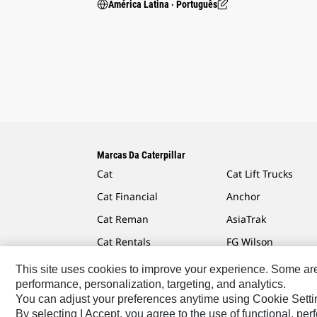
América Latina ‧ Português
Marcas Da Caterpillar
Cat
Cat Lift Trucks
Cat Financial
Anchor
Cat Reman
AsiaTrak
Cat Rentals
FG Wilson
This site uses cookies to improve your experience. Some are r
performance, personalization, targeting, and analytics.
You can adjust your preferences anytime using Cookie Setti
Caterpillar.com
Caterpillar Contato E Suporte
Minha
By selecting I Accept, you agree to the use of functional, pe