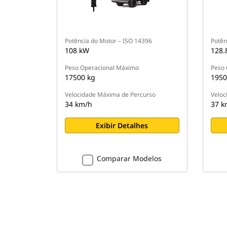
Potência do Motor – ISO 14396
Potên
108 kW
128.
Peso Operacional Máximo
Peso 
17500 kg
1950
Velocidade Máxima de Percurso
Veloc
34 km/h
37 k
Exibir Detalhes
Comparar Modelos