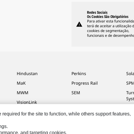
Redes Sociais
Os Cookies São Obrigatórios
Para ativar esta funcionalid
warning
terá de aceitar a utilização 
cookies de segmentação,
funcionais e de desempenho
Hindustan
Perkins
Sol
MaK
Progress Rail
SPM
MWM
SEM
Tur
Sys
VisionLink
equired for the site to function, while others support features,
ngs.
s Preferências De Marketing
Mapa Do Local
Cookie Settings
Legal
Pri
rformance, and targeting cookies.