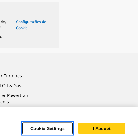
ade,
Configurações de
de
Cookie
.
ar Turbines
 Oil & Gas
ner Powertrain
tems
Cookie Settings
I Accept
vacidade