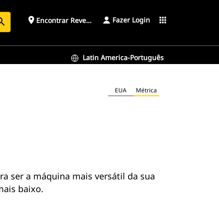
Fazer Login
place
apps
Encontrar Revendedor
arch
Latin America-Português
EUA
Métrica
ra ser a máquina mais versátil da sua
mais baixo.