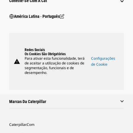
Conecte-Se Com A Cat
América Latina ‧ Português
Redes Sociais
Os Cookies São Obrigatórios
Para ativar esta funcionalidade, terá
Configurações
warning
de aceitar a utilização de cookies de
de Cookie
segmentação, funcionais e de
desempenho.
Marcas Da Caterpillar
Caterpillar.com