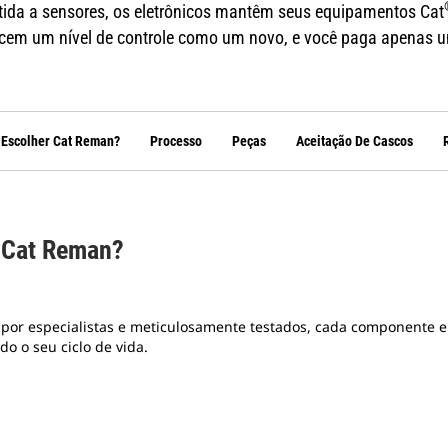
rtida a sensores, os eletrônicos mantêm seus equipamentos Cat
cem um nível de controle como um novo, e você paga apenas um
 Escolher Cat Reman?
Processo
Peças
Aceitação De Cascos
s Cat Reman?
or especialistas e meticulosamente testados, cada componente el
 o seu ciclo de vida.