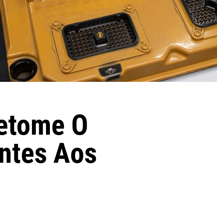
etome O
ntes Aos