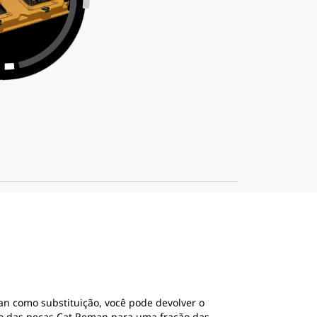
n como substituição, você pode devolver o
sto das peças Cat Reman para uma fração das