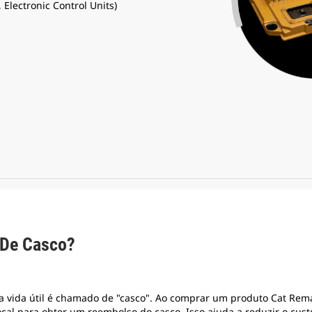
 Electronic Control Units)
 De Casco?
a vida útil é chamado de "casco". Ao comprar um produto Cat Rema
ocal para obter um reembolso do casco. Isso ajuda a reduzir o cu