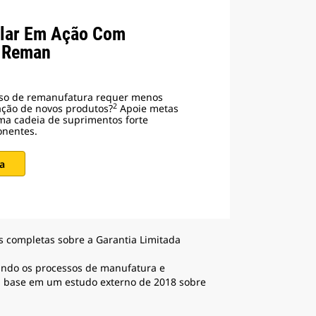
ular Em Ação Com
t Reman
sso de remanufatura requer menos
2
ação de novos produtos?
Apoie metas
ma cadeia de suprimentos forte
onentes.
a
s completas sobre a Garantia Limitada
ando os processos de manufatura e
m base em um estudo externo de 2018 sobre