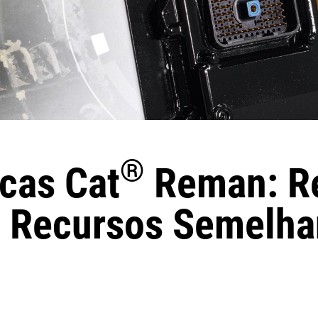
®
icas Cat
Reman: R
Recursos Semelha