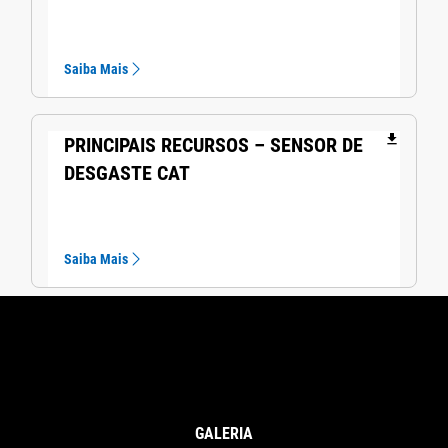
Saiba Mais
file_download
PRINCIPAIS RECURSOS – SENSOR DE
DESGASTE CAT
Saiba Mais
GALERIA