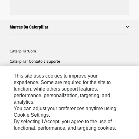
Marcas Da Caterpillar
Caterpillar.com
Caterpillar Contato E Suporte
Minhas Preferências De Marketing
This site uses cookies to improve your
Mapa Do Local
experience. Some are required for the site to
function, while others support features,
Cookie Settings
performance, personalization, targeting, and
analytics.
Legal
You can adjust your preferences anytime using
Privacidade
Cookie Settings.
By selecting I Accept, you agree to the use of
functional, performance, and targeting cookies.
South America -
© 2026 Caterpillar. Todos os direitos
Portuguese
reservados.