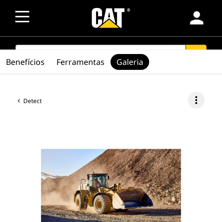
person
SEARCH
search
Benefícios
Ferramentas
Galeria
more_vert
Detect