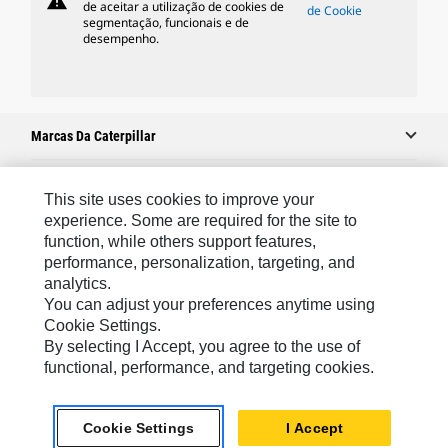
warning
de aceitar a utilização de cookies de
de Cookie
segmentação, funcionais e de
desempenho.
Marcas Da Caterpillar
This site uses cookies to improve your
Caterpillar.com
experience. Some are required for the site to
function, while others support features,
Caterpillar Contato E Suporte
performance, personalization, targeting, and
Minhas Preferências De Marketing
analytics.
You can adjust your preferences anytime using
Mapa Do Local
Cookie Settings.
Cookie Settings
By selecting I Accept, you agree to the use of
functional, performance, and targeting cookies.
Legal
Privacidade
Cookie Settings
I Accept