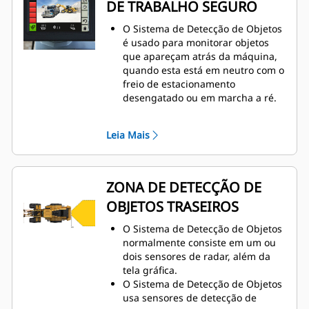
DE TRABALHO SEGURO
O Sistema de Detecção de Objetos
é usado para monitorar objetos
que apareçam atrás da máquina,
quando esta está em neutro com o
freio de estacionamento
desengatado ou em marcha a ré.
A detecção do radar é integrada à
tela da câmera de marcha a ré, o
Leia Mais
que proporciona um sistema de
segurança de dois tiers.
O indicador de status do sistema
de radar é exibido no lado
ZONA DE DETECÇÃO DE
esquerdo da tela. Dependendo do
OBJETOS TRASEIROS
nível de atividade e do estado da
detecção, o indicador de status
O Sistema de Detecção de Objetos
será exibido na cor verde, amarela
normalmente consiste em um ou
ou vermelha.
dois sensores de radar, além da
As barras de proximidade de
tela gráfica.
detecção do objeto oferecem cinco
O Sistema de Detecção de Objetos
níveis de advertência para indicar
usa sensores de detecção de
a proximidade de um objeto.