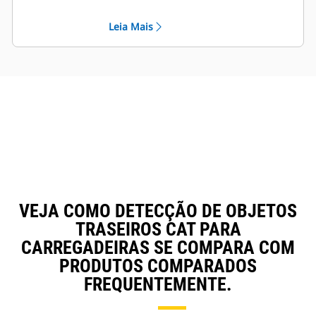
objetos para fornecer ao operador
Um alerta audível soa mais
informações adicionais sobre a
frequentemente à medida que a
Leia Mais
área de trabalho próxima da
máquina se aproxima de um
máquina.
objeto.
A tela tem interface com os
Os níveis de advertência mudam
sensores de detecção de objetos
com a velocidade da pá-
montados na traseira da máquina.
carregadeira em solo, o que reduz
A área de cobertura do sensor
alarmes falsos.
típica está ilustrada na imagem à
direita.
VEJA COMO DETECÇÃO DE OBJETOS
TRASEIROS CAT PARA
CARREGADEIRAS SE COMPARA COM
PRODUTOS COMPARADOS
FREQUENTEMENTE.