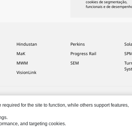
cookies de segmentação,
funcionais e de desempenho
Hindustan
Perkins
Sol
MaK
Progress Rail
SPM
MWM
SEM
Tur
Sys
VisionLink
s Preferências De Marketing
Mapa Do Local
Cookie Settings
Legal
Pri
equired for the site to function, while others support features,
 os direitos reservados.
ngs.
rformance, and targeting cookies.