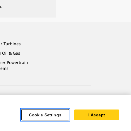
.
ar Turbines
 Oil & Gas
ner Powertrain
tems
vacidade
Cookie Settings
I Accept