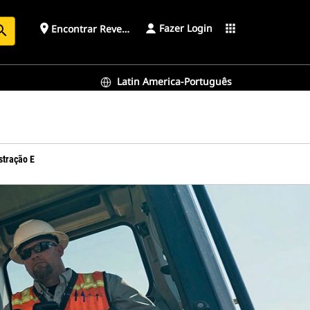
Fazer Login
place
apps
Encontrar Revendedor
arch
Latin America-Português
stração E