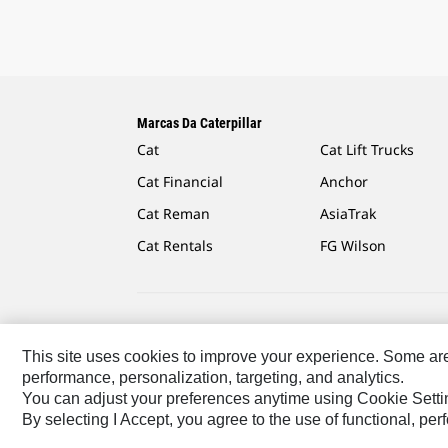
Marcas Da Caterpillar
Cat
Cat Lift Trucks
Cat Financial
Anchor
Cat Reman
AsiaTrak
Cat Rentals
FG Wilson
Caterpillar.com
Caterpillar Contato E Suporte
Minha
This site uses cookies to improve your experience. Some are r
performance, personalization, targeting, and analytics.
South America - Portuguese
© 2026 Caterpillar. Todos
You can adjust your preferences anytime using Cookie Setti
By selecting I Accept, you agree to the use of functional, pe