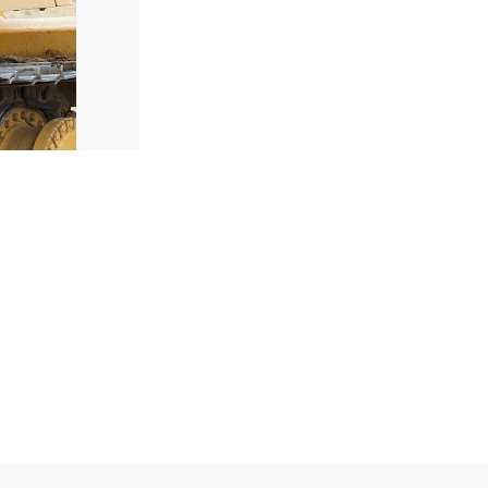
2
de
3
Nível 2 - Treinamento de Operador