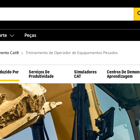
se
orte
Peças
mento Cat®
Treinamento de Operador de Equipamentos Pesados
duzido Por
Serviços De
Simuladores
Centros De Demon
Produtividade
CAT
Aprendizagem