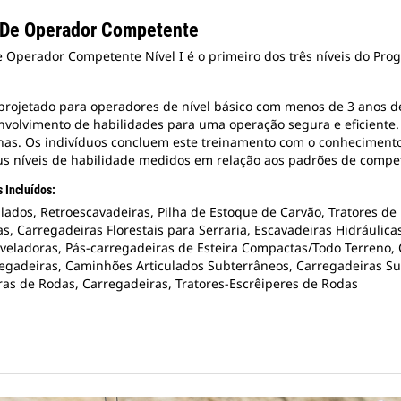
 De Operador Competente
 Operador Competente Nível I é o primeiro dos três níveis do Pr
projetado para operadores de nível básico com menos de 3 anos de
nvolvimento de habilidades para uma operação segura e eficiente.
nas. Os indivíduos concluem este treinamento com o conhecimento
us níveis de habilidade medidos em relação aos padrões de compet
 Incluídos:
ados, Retroescavadeiras, Pilha de Estoque de Carvão, Tratores de 
s, Carregadeiras Florestais para Serraria, Escavadeiras Hidráuli
iveladoras, Pás-carregadeiras de Esteira Compactas/Todo Terreno,
regadeiras, Caminhões Articulados Subterrâneos, Carregadeiras Su
ras de Rodas, Carregadeiras, Tratores-Escrêiperes de Rodas