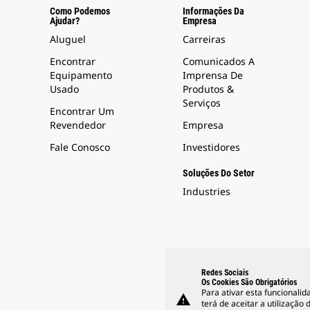
Como Podemos
Informações Da
Ajudar?
Empresa
Aluguel
Carreiras
Encontrar
Comunicados A
Equipamento
Imprensa De
Usado
Produtos &
Serviços
Encontrar Um
Revendedor
Empresa
Fale Conosco
Investidores
Soluções Do Setor
Industries
Redes Sociais
Os Cookies São Obrigatórios
Para ativar esta funcionalid
warning
terá de aceitar a utilização 