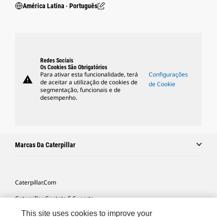
América Latina ‧ Português
Redes Sociais
Os Cookies São Obrigatórios
Para ativar esta funcionalidade, terá
Configurações
warning
de aceitar a utilização de cookies de
de Cookie
segmentação, funcionais e de
desempenho.
Marcas Da Caterpillar
Caterpillar.com
Caterpillar Contato E Suporte
This site uses cookies to improve your
Minhas Preferências De Marketing