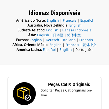
Idiomas Disponíveis
América do Norte:
English
|
Francais
|
Español
Austrália, Nova Zelândia:
English
Sudeste Asiático:
English
|
Bahasa Indonesia
Ásia:
English
|
日本語
|
简体中文
Europa:
English
|
Deutsch
|
Italiano
|
Francais
África, Oriente Médio:
English
|
Francais
|
简体中文
América Latina:
Español
|
English
| Português
Peças Cat® Originais
Solicitar Peças Cat originais on-
line