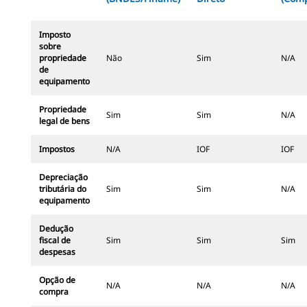
Imposto
sobre
propriedade
Não
Sim
N/A
de
equipamento
Propriedade
Sim
Sim
N/A
legal de bens
Impostos
N/A
IOF
IOF
Depreciação
tributária do
Sim
Sim
N/A
equipamento
Dedução
fiscal de
Sim
Sim
Sim
despesas
Opção de
N/A
N/A
N/A
compra