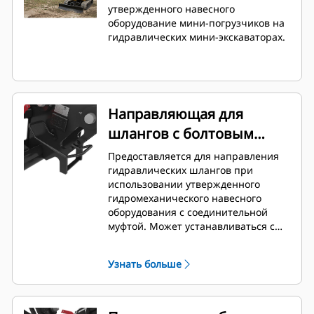
утвержденного навесного
оборудование мини-погрузчиков на
гидравлических мини-экскаваторах.
Направляющая для
шлангов с болтовым
креплением
Предоставляется для направления
гидравлических шлангов при
использовании утвержденного
гидромеханического навесного
оборудования с соединительной
муфтой. Может устанавливаться с
обеих сторон переходника в
соответствии с определенными
Узнать больше
инструментами и потребностями.