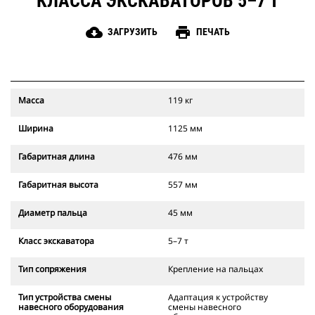
КЛАССА ЭКСКАВАТОРОВ 5–7 Т
cloud_download
print
ЗАГРУЗИТЬ
ПЕЧАТЬ
Масса
119 кг
Ширина
1125 мм
Габаритная длина
476 мм
Габаритная высота
557 мм
Диаметр пальца
45 мм
Класс экскаватора
5–7 т
Тип сопряжения
Крепление на пальцах
Тип устройства смены
Адаптация к устройству
навесного оборудования
смены навесного