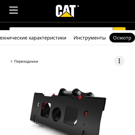
SEARCH
search
Технические характеристики
Инструменты
Осмотр
more_vert
Переходники