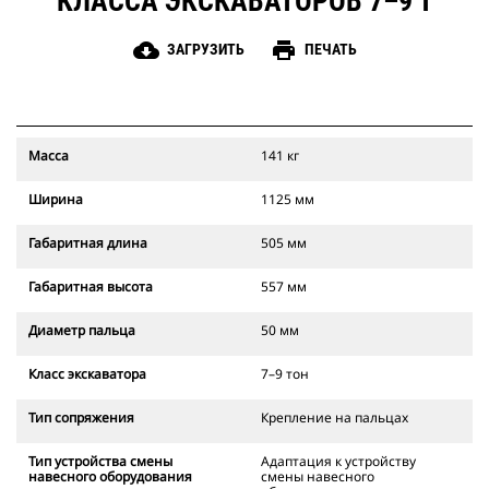
КЛАССА ЭКСКАВАТОРОВ 7–9 Т
cloud_download
print
ЗАГРУЗИТЬ
ПЕЧАТЬ
Масса
141 кг
Ширина
1125 мм
Габаритная длина
505 мм
Габаритная высота
557 мм
Диаметр пальца
50 мм
Класс экскаватора
7–9 тон
Тип сопряжения
Крепление на пальцах
Тип устройства смены
Адаптация к устройству
навесного оборудования
смены навесного