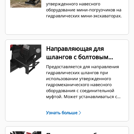
утвержденного навесного
оборудование мини-погрузчиков на
гидравлических мини-экскаваторах.
Направляющая для
шлангов с болтовым
креплением
Предоставляется для направления
гидравлических шлангов при
использовании утвержденного
гидромеханического навесного
оборудования с соединительной
муфтой. Может устанавливаться с
обеих сторон переходника в
соответствии с определенными
Узнать больше
инструментами и потребностями.