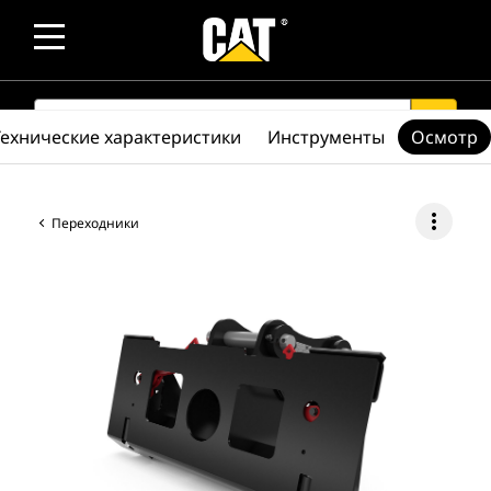
SEARCH
search
Технические характеристики
Инструменты
Осмотр
more_vert
Переходники