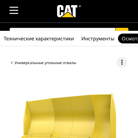
SEARCH
search
Технические характеристики
Инструменты
Осмот
more_vert
Универсальные угольные отвалы