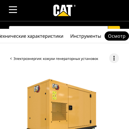
SEARCH
search
Технические характеристики
Инструменты
Осмотр
more_vert
Электроэнергия: кожухи генераторных установок