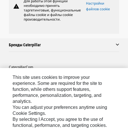
Для работы этой функции
Настройки
warning
необходимо принять
файлов cookie
таргетинговые, функциональные
файлы cookie и файлы cookie
производительности.
Бренды Caterpillar
Caterpillar.com
Связаться С Caterpillar
This site uses cookies to improve your
experience. Some are required for the site to
Карта Сайта
function, while others support features,
performance, personalization, targeting, and
Cookie Settings
analytics.
Юридическая Информация
You can adjust your preferences anytime using
Cookie Settings.
Конфиденциальность Личных Данных
By selecting I Accept, you agree to the use of
functional, performance, and targeting cookies.