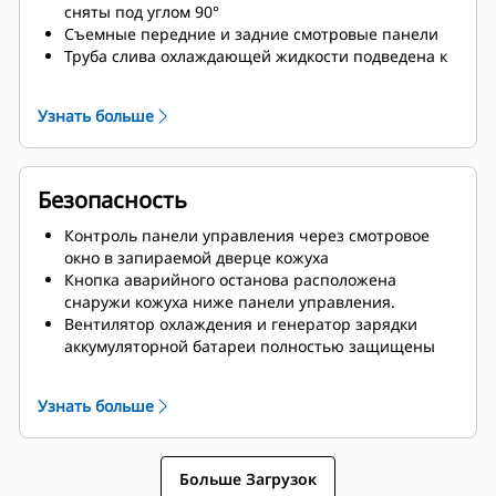
сняты под углом 90°
Съемные передние и задние смотровые панели
Труба слива охлаждающей жидкости подведена к
раме основания снаружи кожуха
Узнать больше
Безопасность
Контроль панели управления через смотровое
окно в запираемой дверце кожуха
Кнопка аварийного останова расположена
снаружи кожуха ниже панели управления.
Вентилятор охлаждения и генератор зарядки
аккумуляторной батареи полностью защищены
Заправка топливом и доступ к аккумуляторной
батарее возможны только через запирающиеся
Узнать больше
дверцы доступа
Система глушения выхлопа полностью закрыта
для обеспечения безопасности оператора
Больше Загрузок