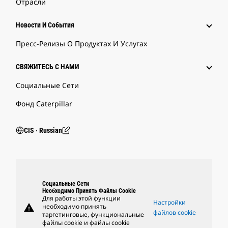
Отрасли
Новости И События
Пресс-Релизы О Продуктах И Услугах
СВЯЖИТЕСЬ С НАМИ
Социальные Сети
Фонд Caterpillar
CIS ‧ Russian
Социальные Сети
Необходимо Принять Файлы Cookie
Для работы этой функции
Настройки
warning
необходимо принять
файлов cookie
таргетинговые, функциональные
файлы cookie и файлы cookie