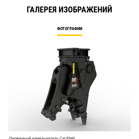
ГАЛЕРЕЯ ИЗОБРАЖЕНИЙ
ФОТОГРАФИИ
Первичный измельчитель Cat P345
Изм