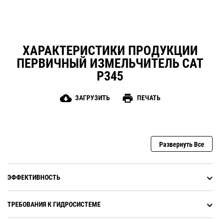
самых разных работ по сносу. Их
можно применять на рабочих
площадках любого типа.
ХАРАКТЕРИСТИКИ ПРОДУКЦИИ
ПЕРВИЧНЫЙ ИЗМЕЛЬЧИТЕЛЬ CAT
P345
cloud_download
print
ЗАГРУЗИТЬ
ПЕЧАТЬ
Развернуть Все
ЭФФЕКТИВНОСТЬ
ТРЕБОВАНИЯ К ГИДРОСИСТЕМЕ