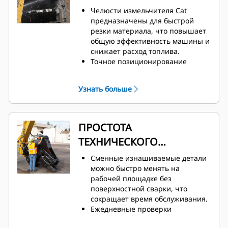
Челюсти измельчителя Cat
предназначены для быстрой
резки материала, что повышает
общую эффективность машины и
снижает расход топлива.
Точное позиционирование
челюстей первичного
измельчителя благодаря
Узнать больше
возможности вращения на 360° и
видимости подвижной челюсти
во время работ по сносу.
Клапан с технологией Speed
ПРОСТОТА
Booster активно балансирует
ТЕХНИЧЕСКОГО
скорость и мощность. Это
обеспечивает малую
ОБСЛУЖИВАНИЯ
Сменные изнашиваемые детали
продолжительность цикла и
можно быстро менять на
большое усилие при закрытии,
рабочей площадке без
что повышает
поверхностной сварки, что
производительность.
сокращает время обслуживания.
Ежедневные проверки
изнашиваемых деталей и смазку