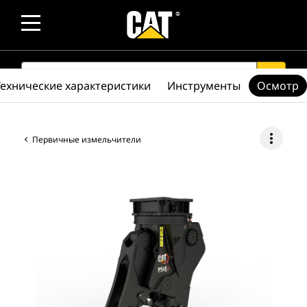
SEARCH
search
Технические характеристики
Инструменты
Осмотр
more_vert
Первичные измельчители