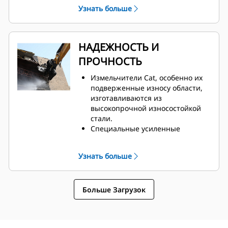
можно проводить с земли, не
Узнать больше
снимая измельчитель с машины.
Безопасное выполнение
технического обслуживания
благодаря удобному доступу
НАДЕЖНОСТЬ И
через одну смотровую панель.
ПРОЧНОСТЬ
Гидравлические компоненты
расположены внутри корпуса и
Измельчители Cat, особенно их
защищены от повреждений, что
подверженные износу области,
сокращает время простоя на
изготавливаются из
рабочей площадке.
высокопрочной износостойкой
стали.
Специальные усиленные
шарниры штока цилиндра на
подвижной челюсти
Узнать больше
увеличивают долговечность и
срок службы измельчителя.
С-образная защита цилиндра
Больше Загрузок
обеспечивает дополнительную
защиту во время работ по сносу
бетонных строений.
Измельчители Cat подходят для