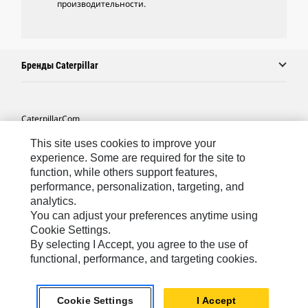
производительности.
Бренды Caterpillar
Caterpillar.com
Связаться С Caterpillar
This site uses cookies to improve your
experience. Some are required for the site to
Карта Сайта
function, while others support features,
performance, personalization, targeting, and
Cookie Settings
analytics.
Юридическая Информация
You can adjust your preferences anytime using
Cookie Settings.
Конфиденциальность Личных Данных
By selecting I Accept, you agree to the use of
functional, performance, and targeting cookies.
CIS - Russian
© 2026 Caterpillar. Все права сохранены.
Cookie Settings
I Accept