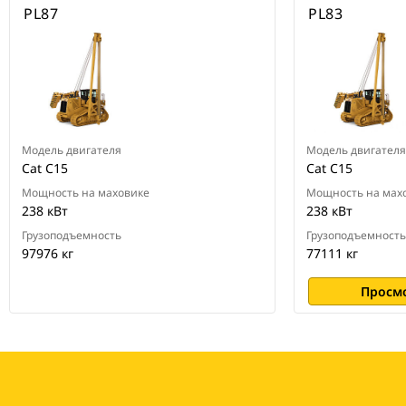
PL87
PL83
Модель двигателя
Модель двигателя
Cat C15
Cat C15
Мощность на маховике
Мощность на мах
238 кВт
238 кВт
Грузоподъемность
Грузоподъемность
97976 кг
77111 кг
Просм