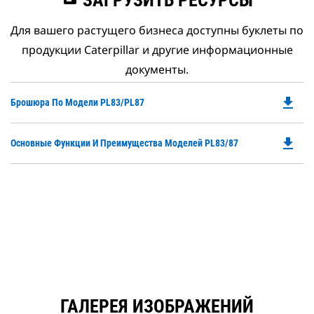
ЗАГРУЗИТЬ РЕСУРСЫ
Для вашего растущего бизнеса доступны буклеты по
продукции Caterpillar и другие информационные
документы.
file_download
Do
Брошюра По Модели PL83/PL87
P
O
file_download
Do
Основные Функции И Преимущества Моделей PL83/87
in
P
a
O
N
in
Ta
a
N
Ta
ГАЛЕРЕЯ ИЗОБРАЖЕНИЙ