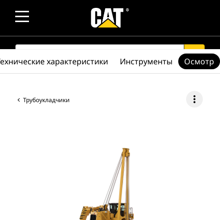
SEARCH
search
Технические характеристики
Инструменты
Осмотр
more_vert
Трубоукладчики