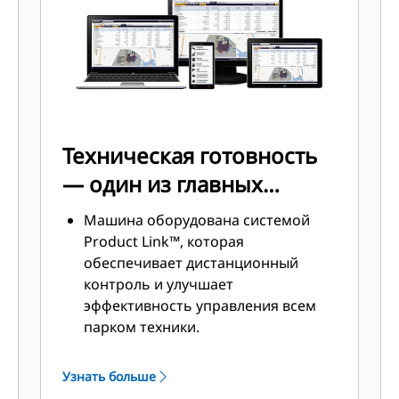
Техническая готовность
— один из главных
приоритетов
Машина оборудована системой
Product Link™, которая
обеспечивает дистанционный
контроль и улучшает
эффективность управления всем
парком техники.
Точки технического обслуживания
двигателя расположены с левой
Узнать больше
стороны машины. К ним относятся