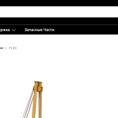
ержка
Запасные Части
ки
PL83