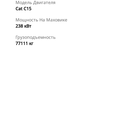
Модель Двигателя
Cat C15
Мощность На Маховике
238 кВт
Грузоподъемность
77111 кг
менты
Осмотр
Найти Дилера