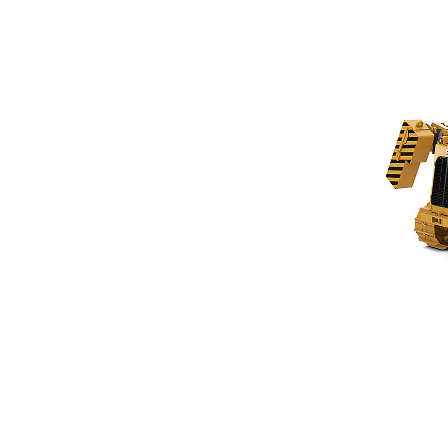
PL83
Пре
Изменение модели