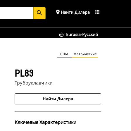
place
apps
Найти Дилера
search
Eurasia-Русский
США
Метрические
PL83
Трубоукладчики
Найти Дилера
Ключевые Характеристики