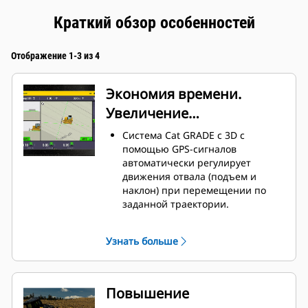
Краткий обзор особенностей
Отображение 1-3 из 4
Экономия времени.
Увеличение
производительности.
Система Cat GRADE с 3D с
помощью GPS-сигналов
автоматически регулирует
движения отвала (подъем и
наклон) при перемещении по
заданной траектории.
Приступить к профилированию
по специальному плану удается
Узнать больше
быстрее. Это сэкономит время и
поможет избежать затрат на
переделки, материалы и
рабочую силу. от земляных работ
Повышение
большого объема до конечного