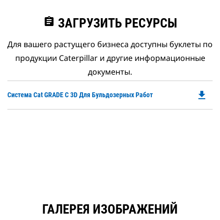
assignment
ЗАГРУЗИТЬ РЕСУРСЫ
Для вашего растущего бизнеса доступны буклеты по
продукции Caterpillar и другие информационные
документы.
file_download
Do
Система Cat GRADE С 3D Для Бульдозерных Работ
P
O
in
a
N
Ta
ГАЛЕРЕЯ ИЗОБРАЖЕНИЙ