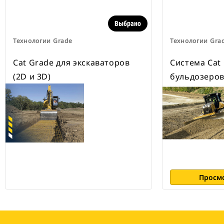
Сокращает усталость оператора
с помощью полуавтоматической
выемки грунта системой Grade с
Выбрано
функцией Assist.
Технологии Grade
Технологии Gra
Cat Grade для экскаваторов
Система Cat
(2D и 3D)
бульдозеро
Просм