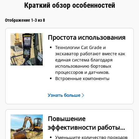
Краткий обзор особенностей
Отображение 1-3 из 8
Простота использования
Технологии Cat Grade и
экскаватор работают вместе как
единая система благодаря
использованию бортовых
процессоров и датчиков.
Встроенные компоненты
защищены от повреждений и
обеспечивают долгий срок
Узнать больше
службы.
Выберите нужное значение
целевой глубины и уклона, и
система обеспечит навигацию в
Повышение
реальном времени относительно
эффективности работы
глубины, уклона и
горизонтального расстояния до
оператора
Уменьшите количество проходов