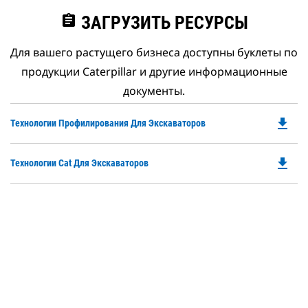
assignment
ЗАГРУЗИТЬ РЕСУРСЫ
Для вашего растущего бизнеса доступны буклеты по
продукции Caterpillar и другие информационные
документы.
file_download
Do
Технологии Профилирования Для Экскаваторов
P
O
file_download
Do
Технологии Cat Для Экскаваторов
in
P
a
O
N
in
Ta
a
N
Ta