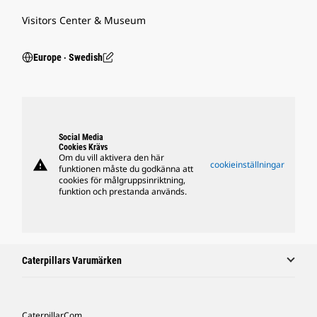
Visitors Center & Museum
Europe ‧ Swedish
Social Media
Cookies Krävs
Om du vill aktivera den här
warning
cookieinställningar
funktionen måste du godkänna att
cookies för målgruppsinriktning,
funktion och prestanda används.
Caterpillars Varumärken
Caterpillar.com