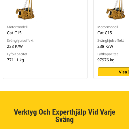
Motormodell
Motormodell
Cat C15
Cat C15
Svänghjulseffekt
Svänghjulseffekt
238 K/W
238 K/W
Lyftkapacitet
Lyftkapacitet
77111 kg
97976 kg
Visa
Verktyg Och Experthjälp Vid Varje
Sväng