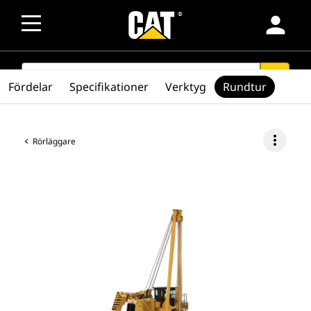
person
SEARCH
search
Fördelar
Specifikationer
Verktyg
Rundtur
more_vert
Rörläggare