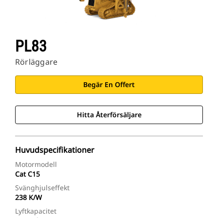
PL83
Rörläggare
Begär En Offert
Hitta Återförsäljare
Huvudspecifikationer
Motormodell
Cat C15
Svänghjulseffekt
238 K/W
Lyftkapacitet