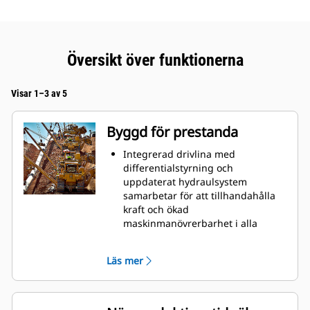
Översikt över funktionerna
Visar 1–3 av 5
Byggd för prestanda
Integrerad drivlina med
differentialstyrning och
uppdaterat hydraulsystem
samarbetar för att tillhandahålla
kraft och ökad
maskinmanövrerbarhet i alla
rörläggningstillämpningar.
Elektrohydraulik ger bättre
Läs mer
respons och mer exakt kontroll av
den kraftiga vinschens motorer
med variabel hastighet, vilket ökar
maskinens produktivitet.