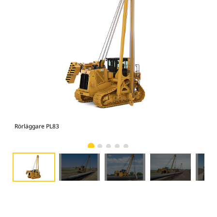
Rörläggare PL83
Rör