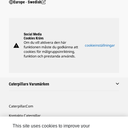
Europe ‧ Swedish
Social Media
Cookies Krävs
Om du vill aktivera den här
warning
cookieinställningar
funktionen måste du godkänna att
cookies för målgruppsinriktning,
funktion och prestanda används.
Caterpillars Varumärken
Caterpillar.com
Kontakta Caterpillar
Mina Marknadsföringspreferenser
This site uses cookies to improve your