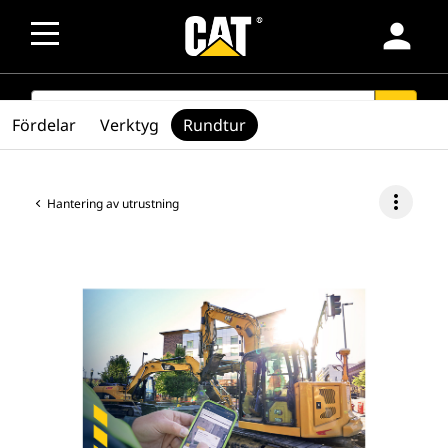
person
SEARCH
search
Fördelar
Verktyg
Rundtur
more_vert
Hantering av utrustning