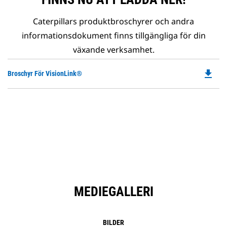
Caterpillars produktbroschyrer och andra
informationsdokument finns tillgängliga för din
växande verksamhet.
file_download
Do
Broschyr För VisionLink®
P
O
in
a
N
Ta
MEDIEGALLERI
BILDER