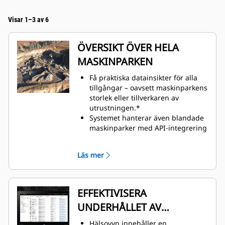
Visar 1–3 av 6
ÖVERSIKT ÖVER HELA
MASKINPARKEN
Få praktiska datainsikter för alla
tillgångar – oavsett maskinparkens
storlek eller tillverkaren av
utrustningen.*
Systemet hanterar även blandade
maskinparker med API-integrering
eller via Cat Product Link™-enheter
monterade på enheter från andra
Läs mer
tillverkare.
Organisera information om
maskinparken för effektiv,
anpassad visning.
EFFEKTIVISERA
Övervaka tillgångar som du äger,
UNDERHÅLLET AV
hyr eller leasar.
Förenkla hantering av stora
MASKINPARKEN
Hälsovyn innehåller en