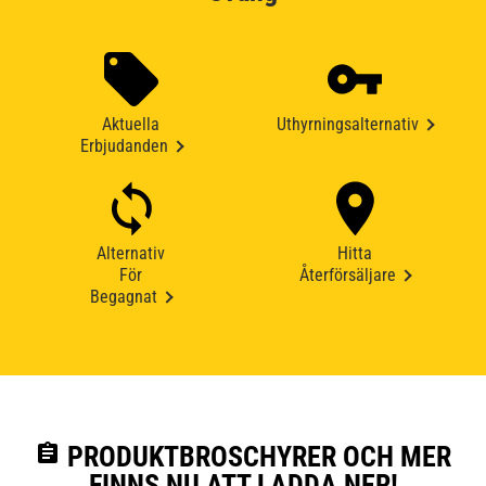
Aktuella
Uthyrningsalternativ
Erbjudanden
Alternativ
Hitta
För
Återförsäljare
Begagnat
assignment
PRODUKTBROSCHYRER OCH MER
FINNS NU ATT LADDA NER!