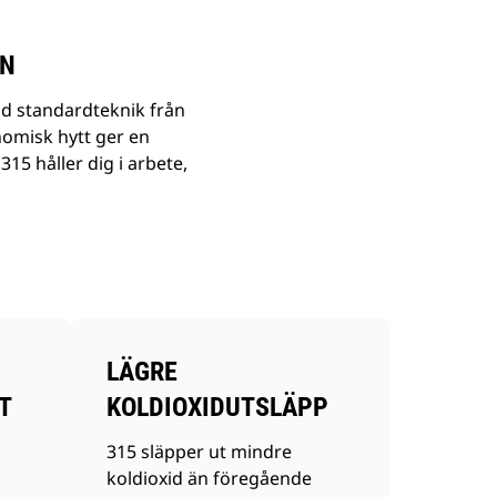
IN
d standardteknik från
nomisk hytt ger en
5 håller dig i arbete,
LÄGRE
T
KOLDIOXIDUTSLÄPP
315 släpper ut mindre
koldioxid än föregående