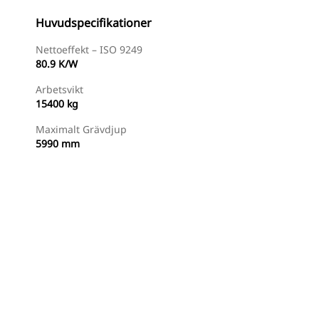
Huvudspecifikationer
Nettoeffekt – ISO 9249
80.9 K/W
Arbetsvikt
15400 kg
Maximalt Grävdjup
5990 mm
Hitta Återförsäljare
Begär En Offert