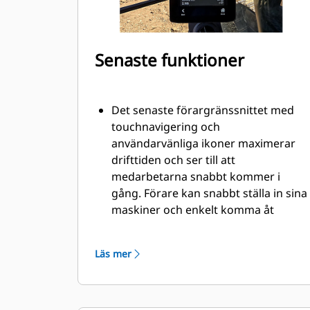
Senaste funktioner
Det senaste förargränssnittet med
touchnavigering och
användarvänliga ikoner maximerar
drifttiden och ser till att
medarbetarna snabbt kommer i
gång. Förare kan snabbt ställa in sina
maskiner och enkelt komma åt
information, från omordning av
arbetsredskapslistor till nya
Läs mer
kombinationer av arbetsredskap vid
behov.
Med det nya gränssnittet kan
förarna utnyttja skiftet maximalt