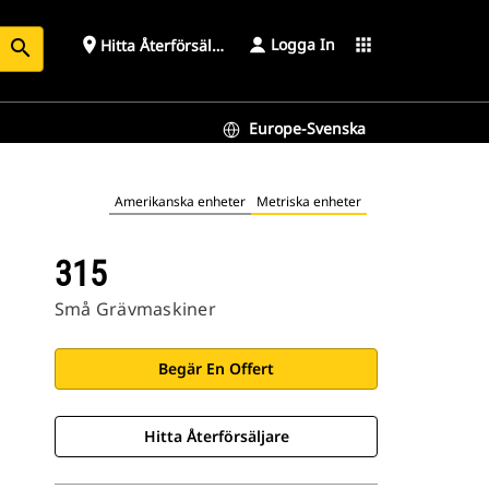
Logga In
place
apps
Hitta Återförsäljare
search
Europe-Svenska
Amerikanska enheter
Metriska enheter
315
Små Grävmaskiner
Begär En Offert
Hitta Återförsäljare