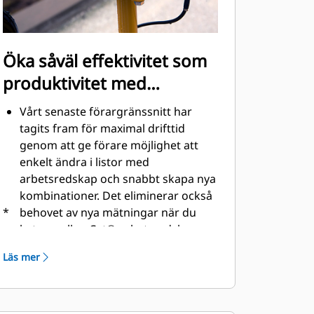
Öka såväl effektivitet som
produktivitet med
integrerad Cat-teknik
Vårt senaste förargränssnitt har
tagits fram för maximal drifttid
genom att ge förare möjlighet att
enkelt ändra i listor med
arbetsredskap och snabbt skapa nya
kombinationer. Det eliminerar också
*
behovet av nya mätningar när du
byter mellan Cat®-arbetsredskap
och gör det möjligt att kontrollera
Läs mer
och anpassa skopslitaget på egen
hand.
Öka produktiviteten med Cat Grade
med 2D-system som standard med