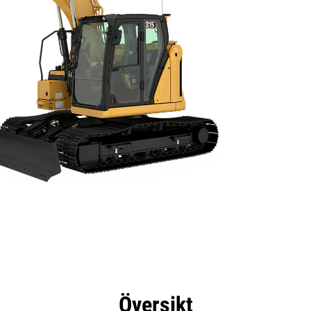
delar
Specifikationer
Verktyg
Rundtur
Översikt