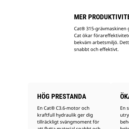
MER PRODUKTIVIT
Cat® 315-grävmaskinen g
Cat ökar förareffektivite
bekväm arbetsmiljö. Dett
snabbt och effektivt.
HÖG PRESTANDA
ÖK
En Cat® C3.6-motor och
En s
kraftfull hydraulik ger dig
utr
tillräckligt svängmoment för
beh
att flytta material snabbt och
bek