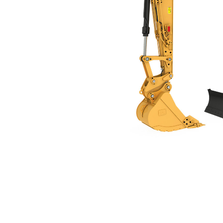
315
För
Ändra modell