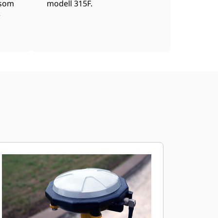
 som
modell 315F.
e