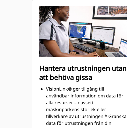
utan att kompromissa med precision
och noggrannhet. Möjligheten att
lägga in fästen och redskap i
systemet gör det smidigt att ställa in
kombinationer av arbetsredskap och
minska kalibreringstiden avsevärt.
Det eliminerar också behovet av nya
mätningar när du byter mellan Cat®-
arbetsredskap och gör det möjligt
Hantera utrustningen utan
att kontrollera och anpassa
skopslitaget på egen hand.
att behöva gissa
VisionLink® ger tillgång till
användbar information om data för
alla resurser – oavsett
maskinparkens storlek eller
tillverkare av utrustningen.* Granska
data för utrustningen från din