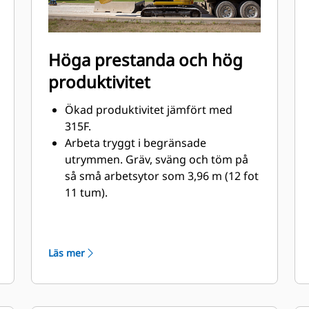
Höga prestanda och hög
produktivitet
Ökad produktivitet jämfört med
315F.
Arbeta tryggt i begränsade
utrymmen. Gräv, sväng och töm på
så små arbetsytor som 3,96 m (12 fot
11 tum).
Arbeta enkelt i sluttningar och flytta
runt på arbetsplatsen med utmärkt
svängmoment och dragkraft.
Läs mer
Det avancerade hydrauliska
systemet ger en perfekt balans
mellan kraft och effektivitet
samtidigt som du får den kontroll du